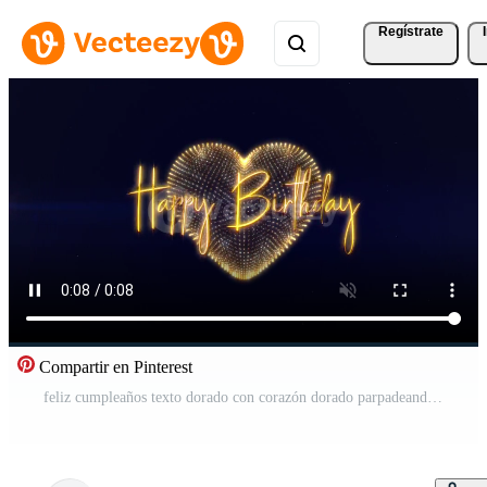
Regístrate
Compartir en Pinterest
feliz cumpleaños texto dorado con corazón dorado parpadeando Vídeo Pro