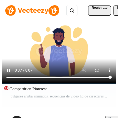
Regístrate
Compartir en Pinterest
pulgares arriba animados. secuencias de vídeo hd de caracteres 2d planos en bucle. gesto de agrado. mostrar aprobación animación aislada colorida sobre fondo blanco con transparencia de canal alfa para sitio web, redes sociales Vídeo Pro