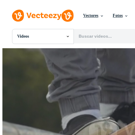
Vectores
Fotos
Videos
Todas Imágenes
Fotos
PNGs
PSDs
SVGs
Plantillas
Vectores
Videos
Gráficos en Movimiento
Imágenes Editoriales
Eventos Editoriales