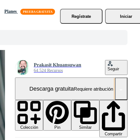
Planes
Regístrate
Iniciar
Prakasit Khuansuwan
Seguir
64.524 Recursos
Descarga gratuita
Requiere atribución
Colección
Similar
Pin
Compartir