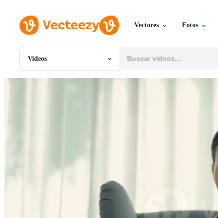
Vectores
Fotos
Videos
Todas Imágenes
Fotos
PNGs
PSDs
SVGs
Plantillas
Vectores
Videos
Gráficos en Movimiento
Imágenes Editoriales
Eventos Editoriales