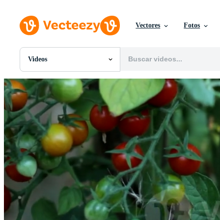
Vectores
Fotos
Videos
Todas Imágenes
Fotos
PNGs
PSDs
SVGs
Plantillas
Vectores
Videos
Gráficos en Movimiento
Imágenes Editoriales
Eventos Editoriales