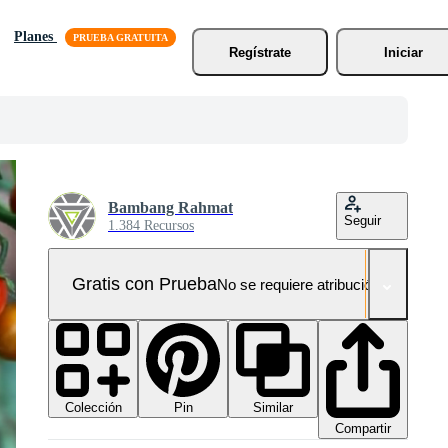
Planes
Regístrate
Iniciar
Bambang Rahmat
Seguir
1.384 Recursos
Gratis con Prueba
No se requiere atribución!
Colección
Similar
Pin
Compartir