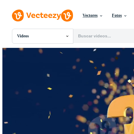
Vectores
Fotos
Videos
Todas Imágenes
Fotos
PNGs
PSDs
SVGs
Plantillas
Vectores
Videos
Gráficos en Movimiento
Imágenes Editoriales
Eventos Editoriales