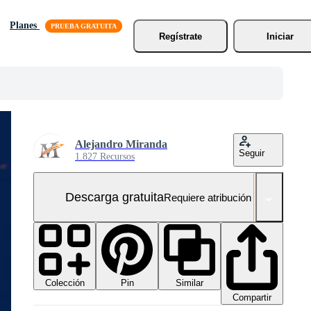
Planes
Regístrate
Iniciar
Alejandro Miranda
Seguir
1.827 Recursos
Descarga gratuita
Requiere atribución
Colección
Similar
Pin
Compartir