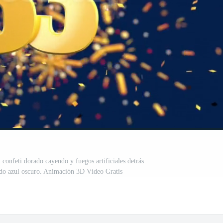
confeti dorado cayendo y fuegos artificiales detrás
ndo azul oscuro. Animación 3D Vídeo Gratis