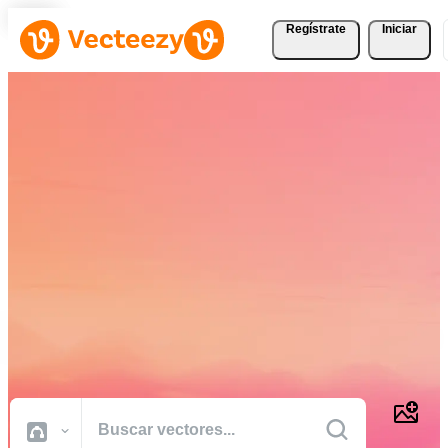
Regístrate
Iniciar
Descargue Vectores,
Fotografías de Stock,
Vídeos de Stock, y Más
Gratis
Recursos creativos de calidad profesional para realizar sus proyectos
más rápido.