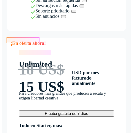
Sin atribución requerida
Descargas más rápidas
Soporte prioritario
Sin anuncios
¡En oferta ahora!
¡En oferta ahora!
Unlimited
18 US$
USD por mes
facturado
15 US$
anualmente
Para creadores más grandes que producen a escala y
exigen libertad creativa
Prueba gratuita de 7 días
Todo en Starter, más: