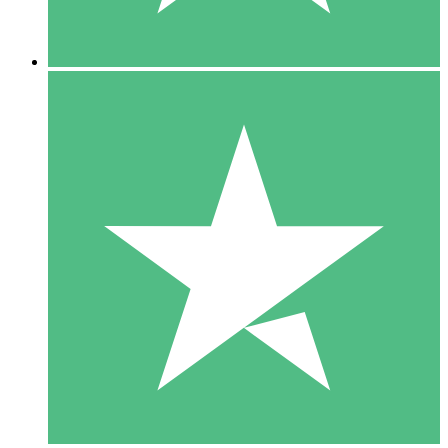
5 Descargas
15
US$
00
10 Descargas
20
US$
00