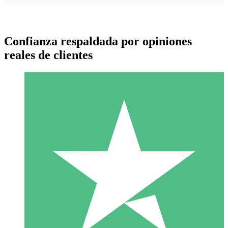
Confianza respaldada por opiniones
reales de clientes
Paquetes de Créditos Individuales
Paga según el uso con créditos de descarga. Sin compromiso
mensual.
1 Descarga
10
US$
00