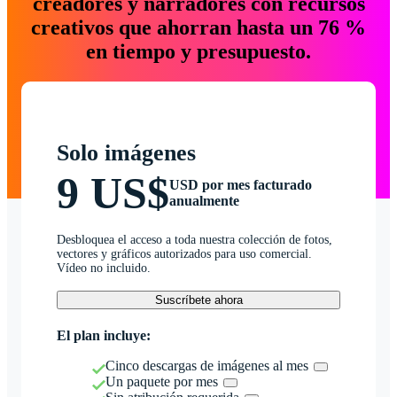
creadores y narradores con recursos
creativos que ahorran hasta un 76 %
en tiempo y presupuesto.
Solo imágenes
9 US$
USD por mes facturado
anualmente
Desbloquea el acceso a toda nuestra colección de fotos,
vectores y gráficos autorizados para uso comercial.
Vídeo no incluido.
Suscríbete ahora
El plan incluye:
Cinco descargas de imágenes al mes
Un paquete por mes