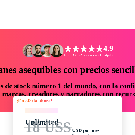
4.9
from 33.572 reviews on Trustpilot
anes asequibles con precios sencil
os de stock número 1 del mundo, con la confi
marcas, creadores y narradores con recurs
¡En oferta ahora!
un 76 % en tiempo y presupuesto.
¡En oferta ahora!
Unlimited
18 US$
USD por mes