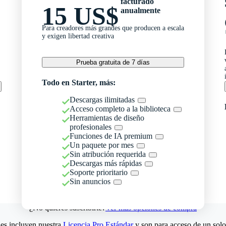
facturado
15 US$
anualmente
Para creadores más grandes que producen a escala
y exigen libertad creativa
Prueba gratuita de 7 días
Todo en Starter, más:
Descargas ilimitadas
Acceso completo a la biblioteca
Herramientas de diseño
profesionales
Funciones de IA premium
Un paquete por mes
Sin atribución requerida
Descargas más rápidas
Soporte prioritario
Sin anuncios
¿No quieres suscribirte?
Ver más opciones de compra
es incluyen nuestra
Licencia Pro Estándar
y son para acceso de un solo