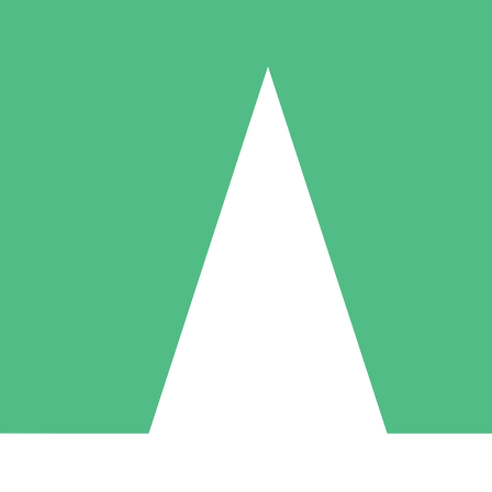
Paquetes de Créditos Individuales
Paga según el uso con créditos de descarga. Sin compromiso mensual.
1 Descarga
5 Descargas
10 Descargas
10
15
20
US$
00
US$
00
US$
00