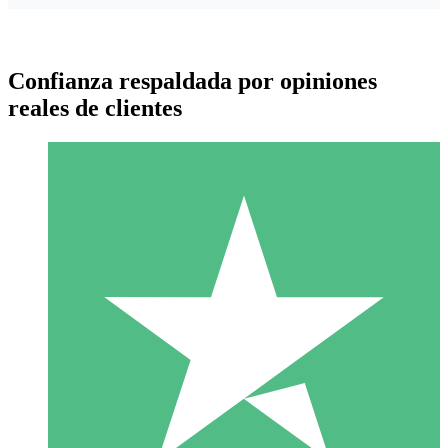
Confianza respaldada por opiniones
reales de clientes
Paquetes de Créditos Individuales
Paga según el uso con créditos de descarga. Sin compromiso
mensual.
1 Descarga
10
US$
00