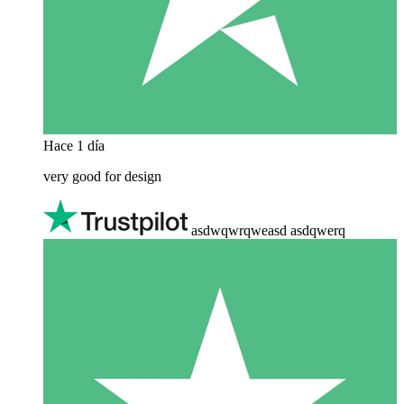
Hace 1 día
very good for design
asdwqwrqweasd asdqwerq