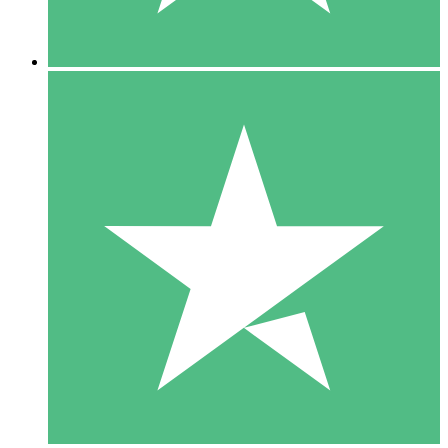
5 Descargas
15
US$
00
10 Descargas
20
US$
00