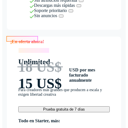
Sin atribución requerida
Descargas más rápidas
Soporte prioritario
Sin anuncios
¡En oferta ahora!
¡En oferta ahora!
Unlimited
18 US$
USD por mes
facturado
15 US$
anualmente
Para creadores más grandes que producen a escala y
exigen libertad creativa
Prueba gratuita de 7 días
Todo en Starter, más: