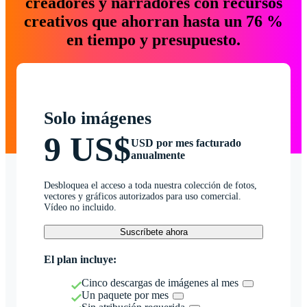
creadores y narradores con recursos
creativos que ahorran hasta un 76 %
en tiempo y presupuesto.
Solo imágenes
9 US$
USD por mes facturado
anualmente
Desbloquea el acceso a toda nuestra colección de fotos,
vectores y gráficos autorizados para uso comercial.
Vídeo no incluido.
Suscríbete ahora
El plan incluye:
Cinco descargas de imágenes al mes
Un paquete por mes