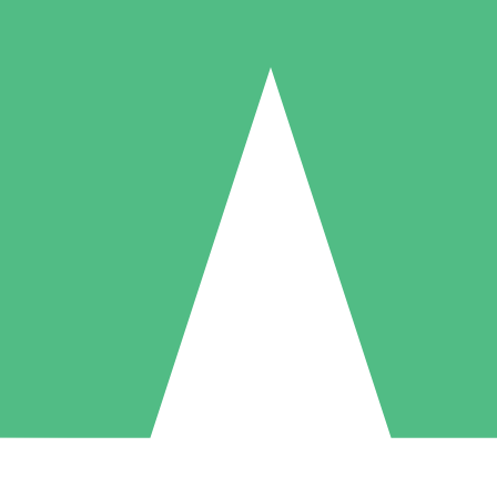
Paquetes de Créditos Individuales
Paga según el uso con créditos de descarga. Sin compromiso mensual.
1 Descarga
5 Descargas
10 Descargas
10
15
20
US$
00
US$
00
US$
00