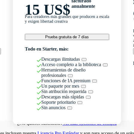
facturado
15 US$
anualmente
Para creadores más grandes que producen a escala
y exigen libertad creativa
Prueba gratuita de 7 días
Todo en Starter, más:
Descargas ilimitadas
Acceso completo a la biblioteca
Herramientas de diseño
profesionales
Funciones de IA premium
Un paquete por mes
Sin atribución requerida
Descargas más rápidas
Soporte prioritario
Sin anuncios
¿No quieres suscribirte?
Ver más opciones de compra
es incluyen nuestra
Licencia Pro Estándar
y son para acceso de un solo