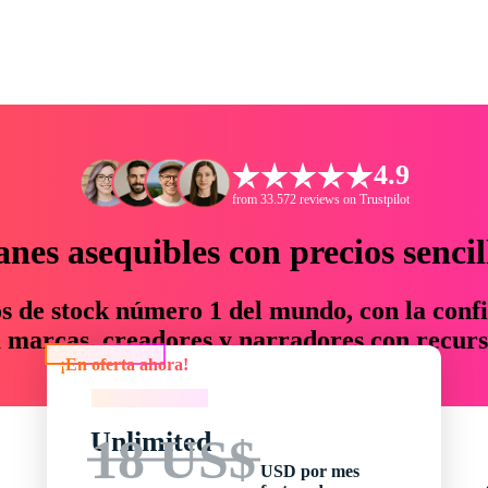
4.9
from 33.572 reviews on Trustpilot
anes asequibles con precios sencil
os de stock número 1 del mundo, con la confi
marcas, creadores y narradores con recurs
¡En oferta ahora!
un 76 % en tiempo y presupuesto.
¡En oferta ahora!
Unlimited
18 US$
USD por mes