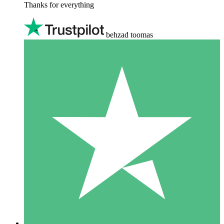
Thanks for everything
behzad toomas