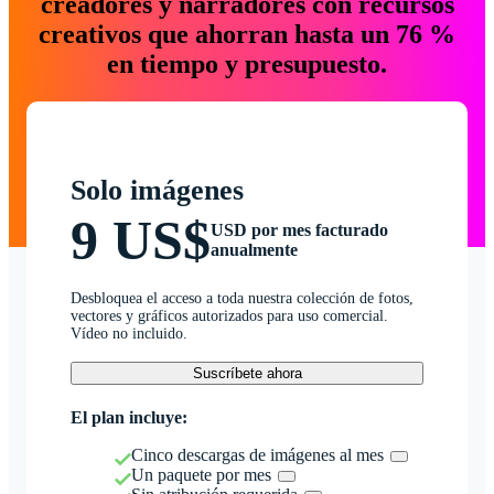
creadores y narradores con recursos
creativos que ahorran hasta un 76 %
en tiempo y presupuesto.
Solo imágenes
9 US$
USD por mes facturado
anualmente
Desbloquea el acceso a toda nuestra colección de fotos,
vectores y gráficos autorizados para uso comercial.
Vídeo no incluido.
Suscríbete ahora
El plan incluye:
Cinco descargas de imágenes al mes
Un paquete por mes