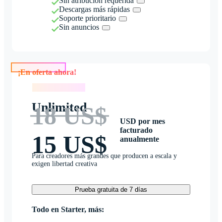
Sin atribución requerida
Descargas más rápidas
Soporte prioritario
Sin anuncios
¡En oferta ahora!
¡En oferta ahora!
Unlimited
18 US$
USD por mes
facturado
15 US$
anualmente
Para creadores más grandes que producen a escala y
exigen libertad creativa
Prueba gratuita de 7 días
Todo en Starter, más: