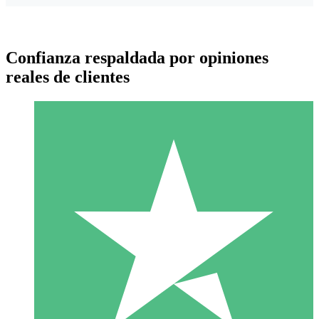
Confianza respaldada por opiniones
reales de clientes
Paquetes de Créditos Individuales
Paga según el uso con créditos de descarga. Sin compromiso
mensual.
1 Descarga
10
US$
00