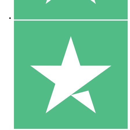
5 Descargas
15
US$
00
10 Descargas
20
US$
00