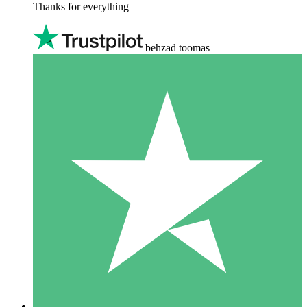
Thanks for everything
behzad toomas