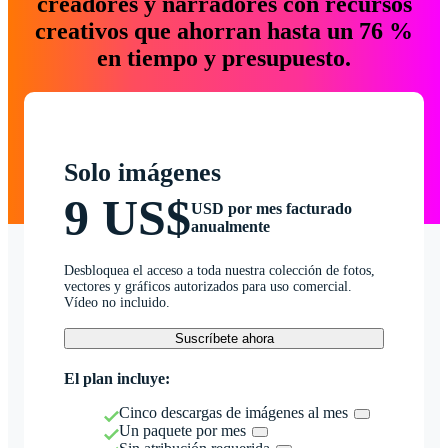
creadores y narradores con recursos
creativos que ahorran hasta un 76 %
en tiempo y presupuesto.
Solo imágenes
9 US$
USD por mes facturado
anualmente
Desbloquea el acceso a toda nuestra colección de fotos,
vectores y gráficos autorizados para uso comercial.
Vídeo no incluido.
Suscríbete ahora
El plan incluye:
Cinco descargas de imágenes al mes
Un paquete por mes