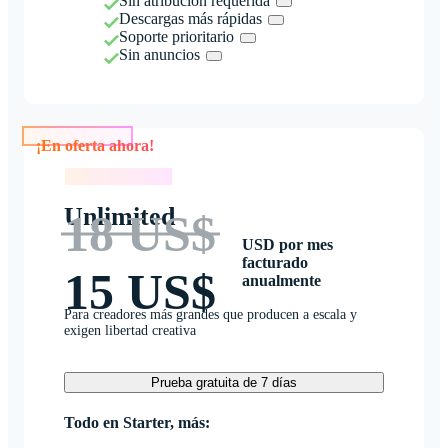
Sin atribución requerida
Descargas más rápidas
Soporte prioritario
Sin anuncios
¡En oferta ahora!
¡En oferta ahora!
Unlimited
18 US$
USD por mes
facturado
15 US$
anualmente
Para creadores más grandes que producen a escala y
exigen libertad creativa
Prueba gratuita de 7 días
Todo en Starter, más: