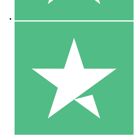
5 Descargas
15
US$
00
10 Descargas
20
US$
00