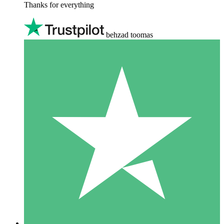
Thanks for everything
behzad toomas