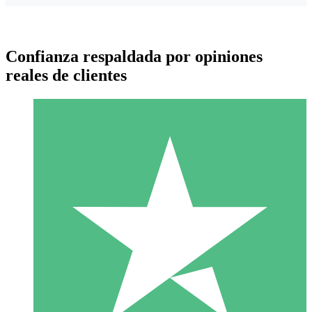
Confianza respaldada por opiniones
reales de clientes
Paquetes de Créditos Individuales
Paga según el uso con créditos de descarga. Sin compromiso
mensual.
1 Descarga
10
US$
00