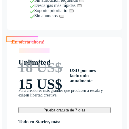
Sin atribución requerida
Descargas más rápidas
Soporte prioritario
Sin anuncios
¡En oferta ahora!
¡En oferta ahora!
Unlimited
18 US$
USD por mes
facturado
15 US$
anualmente
Para creadores más grandes que producen a escala y
exigen libertad creativa
Prueba gratuita de 7 días
Todo en Starter, más: