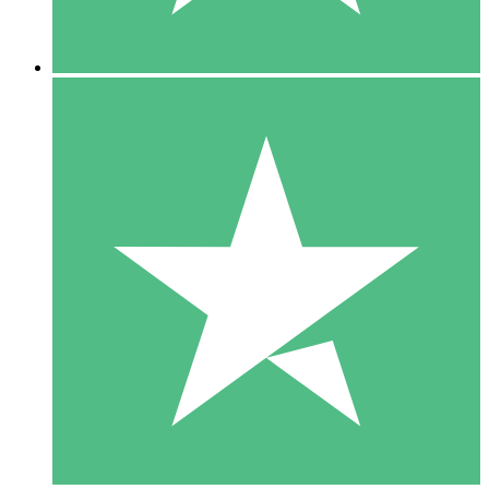
5 Descargas
15
US$
00
10 Descargas
20
US$
00