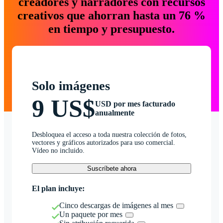
creadores y narradores con recursos
creativos que ahorran hasta un 76 %
en tiempo y presupuesto.
Solo imágenes
9 US$
USD por mes facturado
anualmente
Desbloquea el acceso a toda nuestra colección de fotos,
vectores y gráficos autorizados para uso comercial.
Vídeo no incluido.
Suscríbete ahora
El plan incluye:
Cinco descargas de imágenes al mes
Un paquete por mes