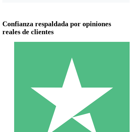
Confianza respaldada por opiniones
reales de clientes
Paquetes de Créditos Individuales
Paga según el uso con créditos de descarga. Sin compromiso
mensual.
1 Descarga
10
US$
00