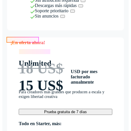
Sin atribución requerida
Descargas más rápidas
Soporte prioritario
Sin anuncios
¡En oferta ahora!
¡En oferta ahora!
Unlimited
18 US$
USD por mes
facturado
15 US$
anualmente
Para creadores más grandes que producen a escala y
exigen libertad creativa
Prueba gratuita de 7 días
Todo en Starter, más: