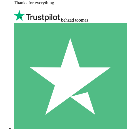
Thanks for everything
behzad toomas