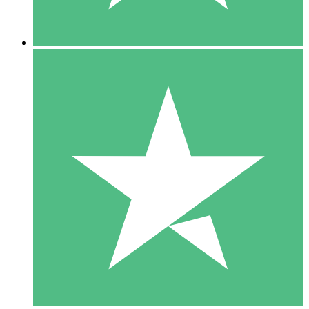
5 Descargas
15
US$
00
10 Descargas
20
US$
00