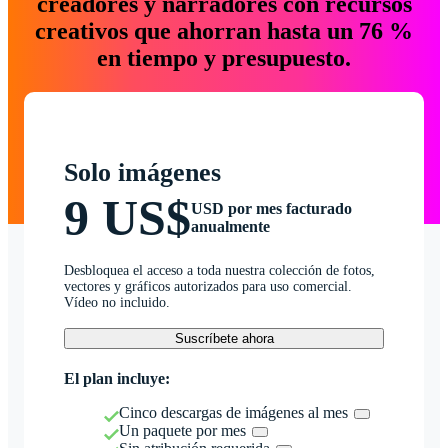
creadores y narradores con recursos
creativos que ahorran hasta un 76 %
en tiempo y presupuesto.
Solo imágenes
9 US$
USD por mes facturado
anualmente
Desbloquea el acceso a toda nuestra colección de fotos,
vectores y gráficos autorizados para uso comercial.
Vídeo no incluido.
Suscríbete ahora
El plan incluye:
Cinco descargas de imágenes al mes
Un paquete por mes