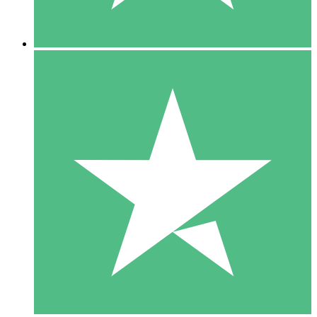
5 Descargas
15
US$
00
10 Descargas
20
US$
00