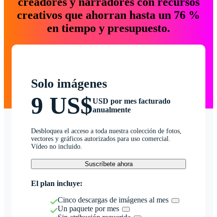
creadores y narradores con recursos
creativos que ahorran hasta un 76 %
en tiempo y presupuesto.
Solo imágenes
9 US$
USD por mes facturado
anualmente
Desbloquea el acceso a toda nuestra colección de fotos,
vectores y gráficos autorizados para uso comercial.
Vídeo no incluido.
Suscríbete ahora
El plan incluye:
Cinco descargas de imágenes al mes
Un paquete por mes