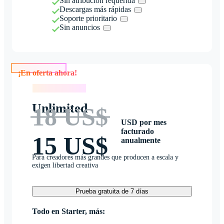
Sin atribución requerida
Descargas más rápidas
Soporte prioritario
Sin anuncios
¡En oferta ahora!
¡En oferta ahora!
Unlimited
18 US$
USD por mes
facturado
15 US$
anualmente
Para creadores más grandes que producen a escala y
exigen libertad creativa
Prueba gratuita de 7 días
Todo en Starter, más: