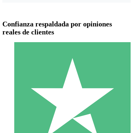
Confianza respaldada por opiniones
reales de clientes
Paquetes de Créditos Individuales
Paga según el uso con créditos de descarga. Sin compromiso
mensual.
1 Descarga
10
US$
00