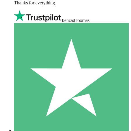
Thanks for everything
behzad toomas