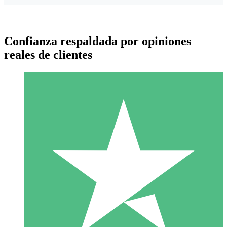
Confianza respaldada por opiniones
reales de clientes
Paquetes de Créditos Individuales
Paga según el uso con créditos de descarga. Sin compromiso
mensual.
1 Descarga
10
US$
00