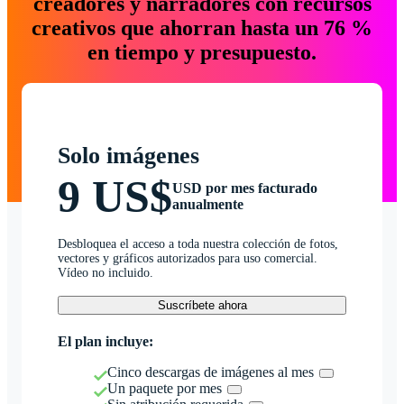
creadores y narradores con recursos
creativos que ahorran hasta un 76 %
en tiempo y presupuesto.
Solo imágenes
9 US$
USD por mes facturado
anualmente
Desbloquea el acceso a toda nuestra colección de fotos,
vectores y gráficos autorizados para uso comercial.
Vídeo no incluido.
Suscríbete ahora
El plan incluye:
Cinco descargas de imágenes al mes
Un paquete por mes