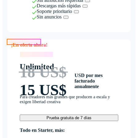
Sin atribución requerida
Descargas más rápidas
Soporte prioritario
Sin anuncios
¡En oferta ahora!
¡En oferta ahora!
Unlimited
18 US$
USD por mes
facturado
15 US$
anualmente
Para creadores más grandes que producen a escala y
exigen libertad creativa
Prueba gratuita de 7 días
Todo en Starter, más: