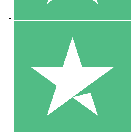
5 Descargas
15
US$
00
10 Descargas
20
US$
00