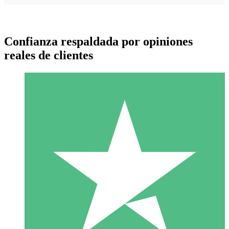
Confianza respaldada por opiniones
reales de clientes
Paquetes de Créditos Individuales
Paga según el uso con créditos de descarga. Sin compromiso
mensual.
1 Descarga
10
US$
00