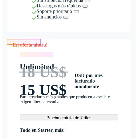
Sin atribución requerida
Descargas más rápidas
Soporte prioritario
Sin anuncios
¡En oferta ahora!
¡En oferta ahora!
Unlimited
18 US$
USD por mes
facturado
15 US$
anualmente
Para creadores más grandes que producen a escala y
exigen libertad creativa
Prueba gratuita de 7 días
Todo en Starter, más: