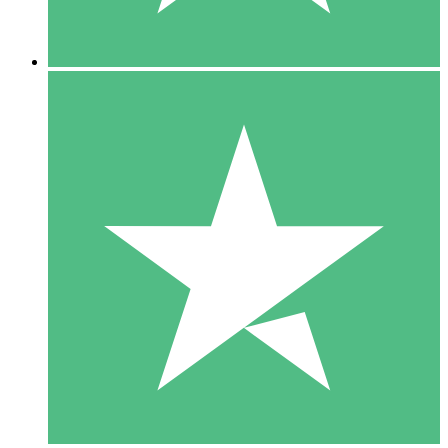
5 Descargas
15
US$
00
10 Descargas
20
US$
00