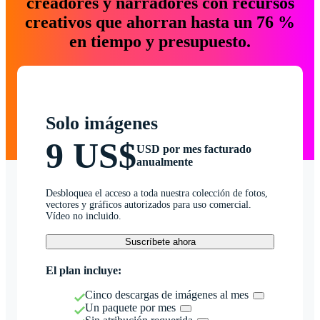
creadores y narradores con recursos
creativos que ahorran hasta un 76 %
en tiempo y presupuesto.
Solo imágenes
9 US$
USD por mes facturado
anualmente
Desbloquea el acceso a toda nuestra colección de fotos,
vectores y gráficos autorizados para uso comercial.
Vídeo no incluido.
Suscríbete ahora
El plan incluye:
Cinco descargas de imágenes al mes
Un paquete por mes