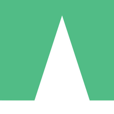
Paquetes de Créditos Individuales
Paga según el uso con créditos de descarga. Sin compromiso mensual.
1 Descarga
5 Descargas
10 Descargas
10
15
20
US$
00
US$
00
US$
00