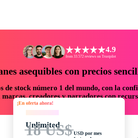
4.9
from 33.572 reviews on Trustpilot
anes asequibles con precios sencil
os de stock número 1 del mundo, con la confi
marcas, creadores y narradores con recurs
¡En oferta ahora!
un 76 % en tiempo y presupuesto.
¡En oferta ahora!
Unlimited
18 US$
USD por mes