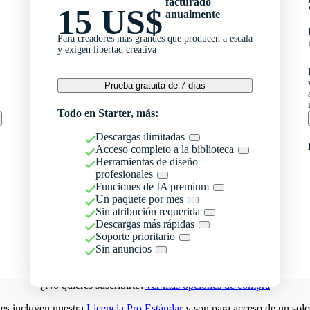
facturado
15 US$
anualmente
Para creadores más grandes que producen a escala
y exigen libertad creativa
Prueba gratuita de 7 días
Todo en Starter, más:
Descargas ilimitadas
Acceso completo a la biblioteca
Herramientas de diseño
profesionales
Funciones de IA premium
Un paquete por mes
Sin atribución requerida
Descargas más rápidas
Soporte prioritario
Sin anuncios
¿No quieres suscribirte?
Ver más opciones de compra
es incluyen nuestra
Licencia Pro Estándar
y son para acceso de un solo