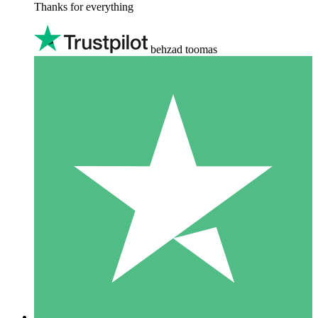
Thanks for everything
behzad toomas