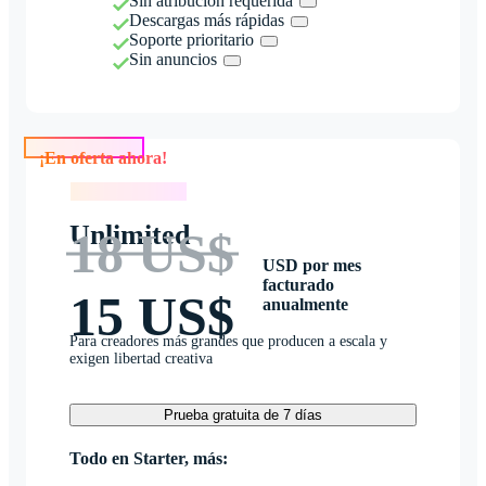
Sin atribución requerida
Descargas más rápidas
Soporte prioritario
Sin anuncios
¡En oferta ahora!
¡En oferta ahora!
Unlimited
18 US$
USD por mes
facturado
15 US$
anualmente
Para creadores más grandes que producen a escala y
exigen libertad creativa
Prueba gratuita de 7 días
Todo en Starter, más: