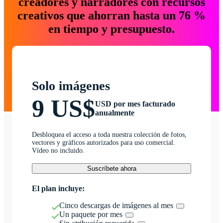
creadores y narradores con recursos
creativos que ahorran hasta un 76 %
en tiempo y presupuesto.
Solo imágenes
9 US$
USD por mes facturado
anualmente
Desbloquea el acceso a toda nuestra colección de fotos,
vectores y gráficos autorizados para uso comercial.
Vídeo no incluido.
Suscríbete ahora
El plan incluye:
Cinco descargas de imágenes al mes
Un paquete por mes