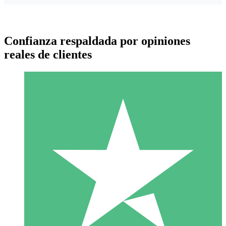
Confianza respaldada por opiniones
reales de clientes
Paquetes de Créditos Individuales
Paga según el uso con créditos de descarga. Sin compromiso
mensual.
1 Descarga
10
US$
00