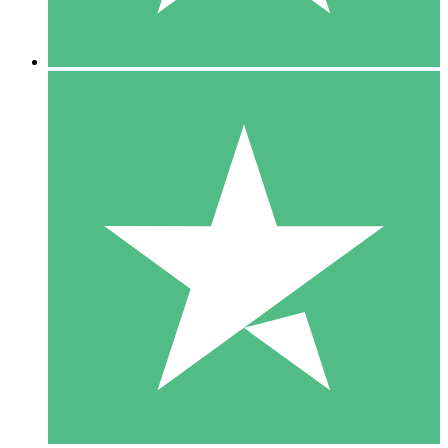
5 Descargas
15
US$
00
10 Descargas
20
US$
00