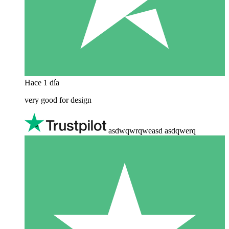
Hace 1 día
very good for design
asdwqwrqweasd asdqwerq