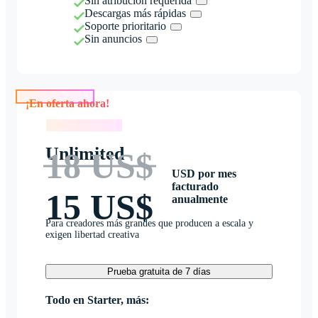
Sin atribución requerida
Descargas más rápidas
Soporte prioritario
Sin anuncios
¡En oferta ahora!
¡En oferta ahora!
Unlimited
18 US$
USD por mes
facturado
15 US$
anualmente
Para creadores más grandes que producen a escala y
exigen libertad creativa
Prueba gratuita de 7 días
Todo en Starter, más: