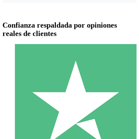
Confianza respaldada por opiniones
reales de clientes
Paquetes de Créditos Individuales
Paga según el uso con créditos de descarga. Sin compromiso
mensual.
1 Descarga
10
US$
00