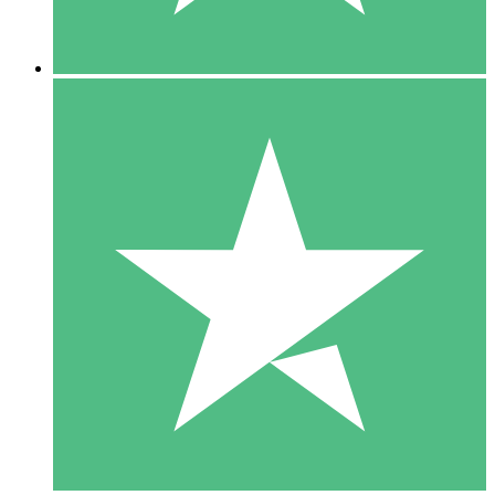
5 Descargas
15
US$
00
10 Descargas
20
US$
00