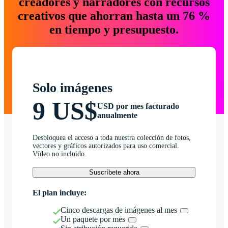
creadores y narradores con recursos
creativos que ahorran hasta un 76 %
en tiempo y presupuesto.
Solo imágenes
9 US$
USD por mes facturado
anualmente
Desbloquea el acceso a toda nuestra colección de fotos,
vectores y gráficos autorizados para uso comercial.
Vídeo no incluido.
Suscríbete ahora
El plan incluye:
Cinco descargas de imágenes al mes
Un paquete por mes