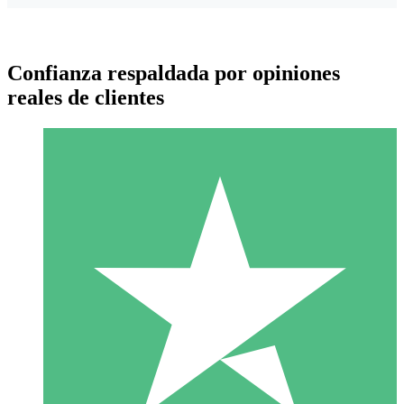
Confianza respaldada por opiniones
reales de clientes
Paquetes de Créditos Individuales
Paga según el uso con créditos de descarga. Sin compromiso
mensual.
1 Descarga
10
US$
00