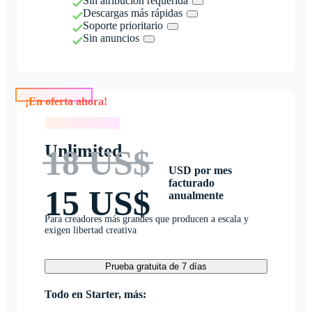
Sin atribución requerida
Descargas más rápidas
Soporte prioritario
Sin anuncios
¡En oferta ahora!
¡En oferta ahora!
Unlimited
18 US$
USD por mes
facturado
15 US$
anualmente
Para creadores más grandes que producen a escala y
exigen libertad creativa
Prueba gratuita de 7 días
Todo en Starter, más: