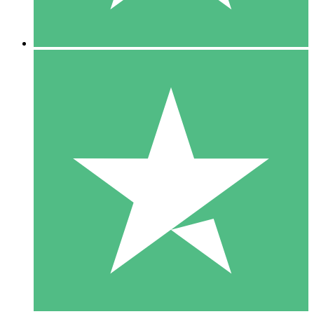
5 Descargas
15
US$
00
10 Descargas
20
US$
00