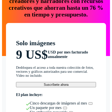
creadores y narradores con recursos
creativos que ahorran hasta un 76 %
en tiempo y presupuesto.
Solo imágenes
9 US$
USD por mes facturado
anualmente
Desbloquea el acceso a toda nuestra colección de fotos,
vectores y gráficos autorizados para uso comercial.
Vídeo no incluido.
Suscríbete ahora
El plan incluye:
Cinco descargas de imágenes al mes
Un paquete por mes