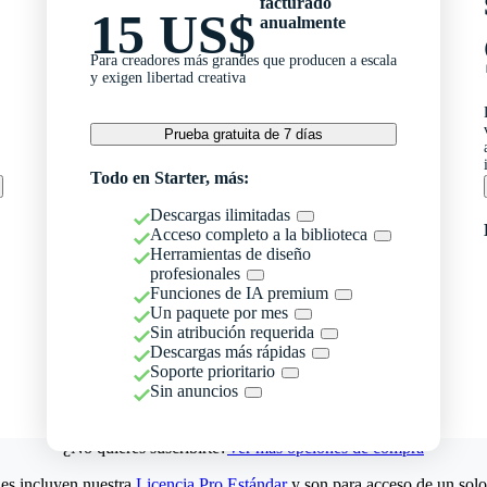
facturado
15 US$
anualmente
Para creadores más grandes que producen a escala
y exigen libertad creativa
Prueba gratuita de 7 días
Todo en Starter, más:
Descargas ilimitadas
Acceso completo a la biblioteca
Herramientas de diseño
profesionales
Funciones de IA premium
Un paquete por mes
Sin atribución requerida
Descargas más rápidas
Soporte prioritario
Sin anuncios
¿No quieres suscribirte?
Ver más opciones de compra
es incluyen nuestra
Licencia Pro Estándar
y son para acceso de un solo