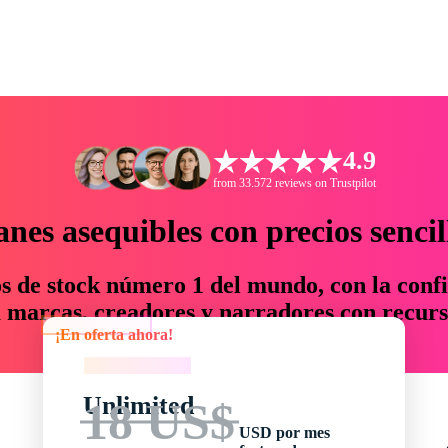
4.9
from 33.572 reviews on Trustpilot
anes asequibles con precios sencil
os de stock número 1 del mundo, con la confi
marcas, creadores y narradores con recurs
¡En oferta ahora!
un 76 % en tiempo y presupuesto.
¡En oferta ahora!
Unlimited
18 US$
USD por mes