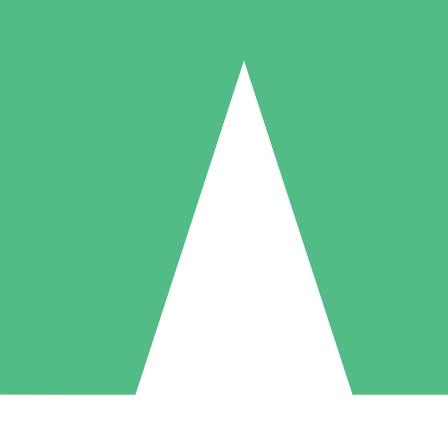
Paquetes de Créditos Individuales
Paga según el uso con créditos de descarga. Sin compromiso mensual.
1 Descarga
5 Descargas
10 Descargas
10
15
20
US$
00
US$
00
US$
00