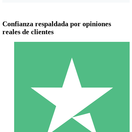
Confianza respaldada por opiniones
reales de clientes
Paquetes de Créditos Individuales
Paga según el uso con créditos de descarga. Sin compromiso
mensual.
1 Descarga
10
US$
00