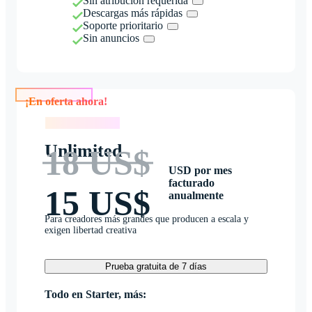
Sin atribución requerida
Descargas más rápidas
Soporte prioritario
Sin anuncios
¡En oferta ahora!
¡En oferta ahora!
Unlimited
18 US$
USD por mes
facturado
15 US$
anualmente
Para creadores más grandes que producen a escala y
exigen libertad creativa
Prueba gratuita de 7 días
Todo en Starter, más: