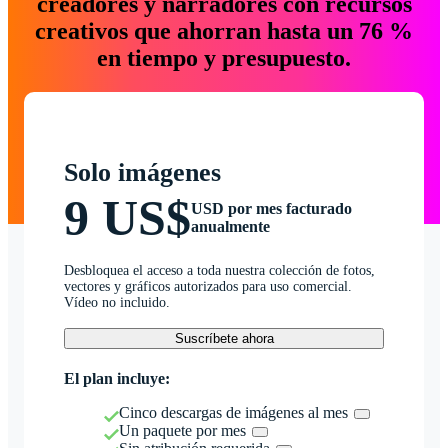
creadores y narradores con recursos
creativos que ahorran hasta un 76 %
en tiempo y presupuesto.
Solo imágenes
9 US$
USD por mes facturado
anualmente
Desbloquea el acceso a toda nuestra colección de fotos,
vectores y gráficos autorizados para uso comercial.
Vídeo no incluido.
Suscríbete ahora
El plan incluye:
Cinco descargas de imágenes al mes
Un paquete por mes