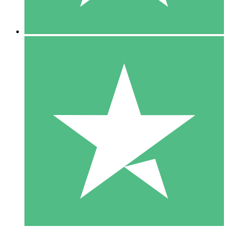
5 Descargas
15
US$
00
10 Descargas
20
US$
00