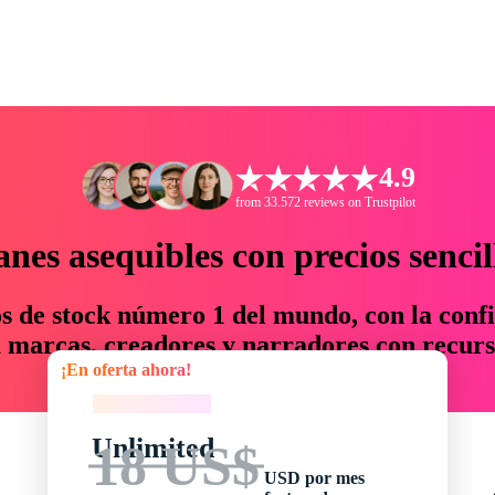
4.9
from 33.572 reviews on Trustpilot
anes asequibles con precios sencil
os de stock número 1 del mundo, con la confi
marcas, creadores y narradores con recurs
¡En oferta ahora!
un 76 % en tiempo y presupuesto.
¡En oferta ahora!
Unlimited
18 US$
USD por mes