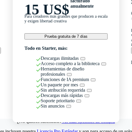
facturado
15 US$
anualmente
Para creadores más grandes que producen a escala
y exigen libertad creativa
Prueba gratuita de 7 días
Todo en Starter, más:
Descargas ilimitadas
Acceso completo a la biblioteca
Herramientas de diseño
profesionales
Funciones de IA premium
Un paquete por mes
Sin atribución requerida
Descargas más rápidas
Soporte prioritario
Sin anuncios
¿No quieres suscribirte?
Ver más opciones de compra
es incluyen nuestra
Licencia Pro Estándar
y son para acceso de un solo