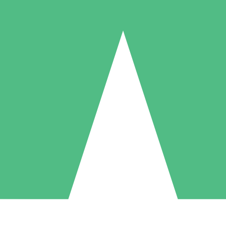
Paquetes de Créditos Individuales
Paga según el uso con créditos de descarga. Sin compromiso mensual.
1 Descarga
5 Descargas
10 Descargas
10
15
20
US$
00
US$
00
US$
00