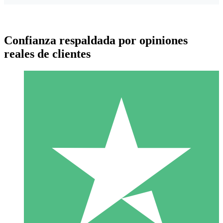
Confianza respaldada por opiniones
reales de clientes
Paquetes de Créditos Individuales
Paga según el uso con créditos de descarga. Sin compromiso
mensual.
1 Descarga
10
US$
00