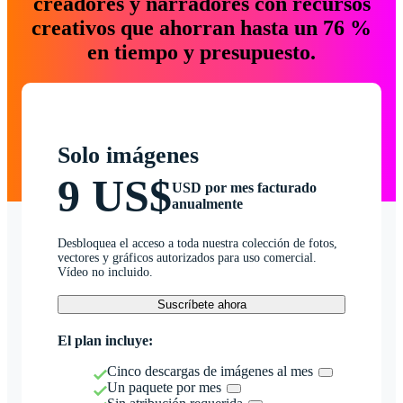
creadores y narradores con recursos
creativos que ahorran hasta un 76 %
en tiempo y presupuesto.
Solo imágenes
9 US$
USD por mes facturado
anualmente
Desbloquea el acceso a toda nuestra colección de fotos,
vectores y gráficos autorizados para uso comercial.
Vídeo no incluido.
Suscríbete ahora
El plan incluye:
Cinco descargas de imágenes al mes
Un paquete por mes