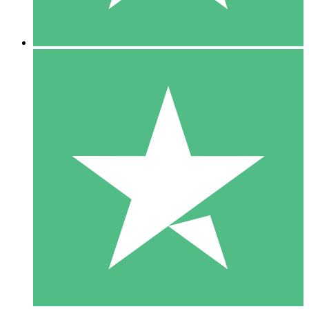
5 Descargas
15
US$
00
10 Descargas
20
US$
00