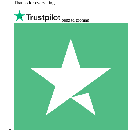
Thanks for everything
behzad toomas