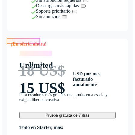
Sin atribución requerida
Descargas más rápidas
Soporte prioritario
Sin anuncios
¡En oferta ahora!
¡En oferta ahora!
Unlimited
18 US$
USD por mes
facturado
15 US$
anualmente
Para creadores más grandes que producen a escala y
exigen libertad creativa
Prueba gratuita de 7 días
Todo en Starter, más: