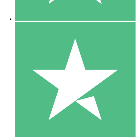
5 Descargas
15
US$
00
10 Descargas
20
US$
00