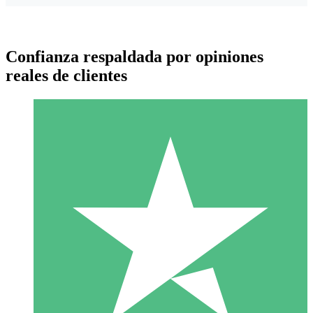
Confianza respaldada por opiniones
reales de clientes
Paquetes de Créditos Individuales
Paga según el uso con créditos de descarga. Sin compromiso
mensual.
1 Descarga
10
US$
00