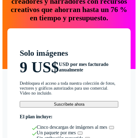
creadores y narradores con recursos
creativos que ahorran hasta un 76 %
en tiempo y presupuesto.
Solo imágenes
9 US$
USD por mes facturado
anualmente
Desbloquea el acceso a toda nuestra colección de fotos,
vectores y gráficos autorizados para uso comercial.
Vídeo no incluido.
Suscríbete ahora
El plan incluye:
Cinco descargas de imágenes al mes
Un paquete por mes