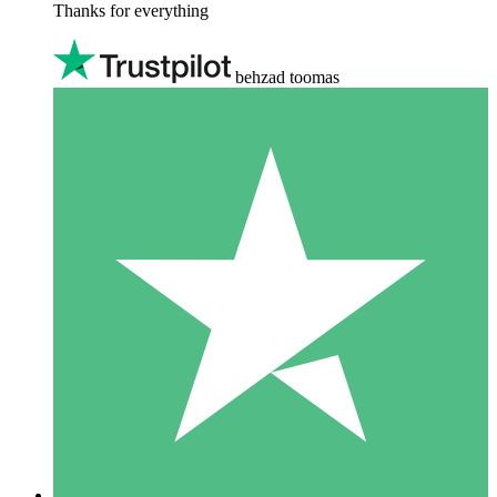
Thanks for everything
behzad toomas