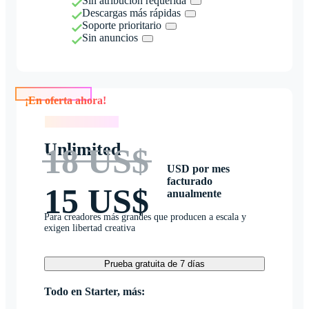
Sin atribución requerida
Descargas más rápidas
Soporte prioritario
Sin anuncios
¡En oferta ahora!
¡En oferta ahora!
Unlimited
18 US$
USD por mes
facturado
15 US$
anualmente
Para creadores más grandes que producen a escala y
exigen libertad creativa
Prueba gratuita de 7 días
Todo en Starter, más: