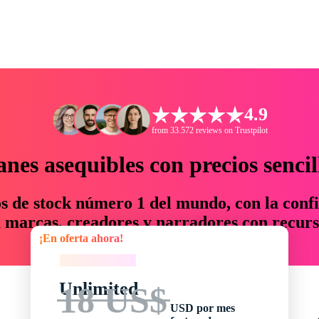
4.9
from 33.572 reviews on Trustpilot
anes asequibles con precios sencil
os de stock número 1 del mundo, con la confi
marcas, creadores y narradores con recurs
¡En oferta ahora!
un 76 % en tiempo y presupuesto.
¡En oferta ahora!
Unlimited
18 US$
USD por mes