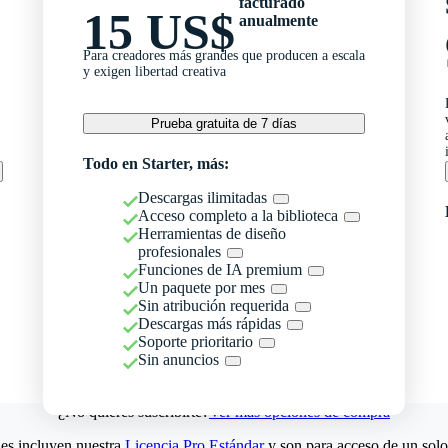
facturado
15 US$
anualmente
Para creadores más grandes que producen a escala
y exigen libertad creativa
Prueba gratuita de 7 días
Todo en Starter, más:
Descargas ilimitadas
Acceso completo a la biblioteca
Herramientas de diseño
profesionales
Funciones de IA premium
Un paquete por mes
Sin atribución requerida
Descargas más rápidas
Soporte prioritario
Sin anuncios
¿No quieres suscribirte?
Ver más opciones de compra
es incluyen nuestra
Licencia Pro Estándar
y son para acceso de un solo