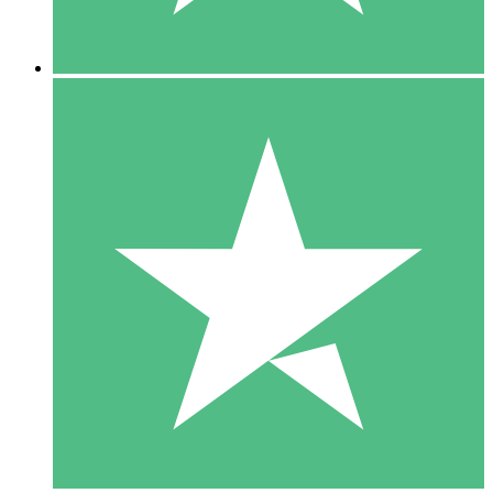
5 Descargas
15
US$
00
10 Descargas
20
US$
00