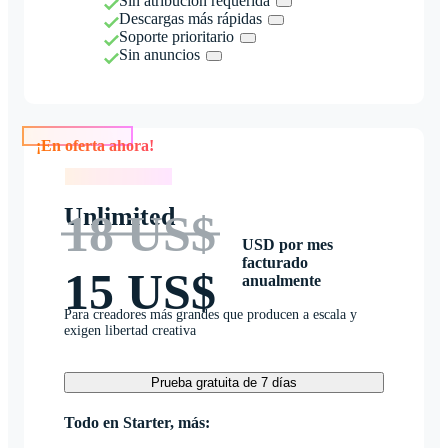
Sin atribución requerida
Descargas más rápidas
Soporte prioritario
Sin anuncios
¡En oferta ahora!
¡En oferta ahora!
Unlimited
18 US$
USD por mes
facturado
15 US$
anualmente
Para creadores más grandes que producen a escala y
exigen libertad creativa
Prueba gratuita de 7 días
Todo en Starter, más: