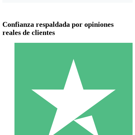
Confianza respaldada por opiniones
reales de clientes
Paquetes de Créditos Individuales
Paga según el uso con créditos de descarga. Sin compromiso
mensual.
1 Descarga
10
US$
00