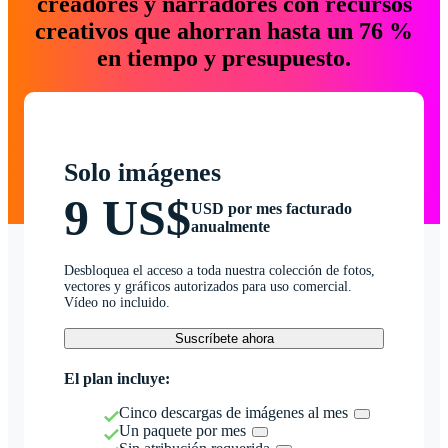
creadores y narradores con recursos
creativos que ahorran hasta un 76 %
en tiempo y presupuesto.
Solo imágenes
9 US$
USD por mes facturado
anualmente
Desbloquea el acceso a toda nuestra colección de fotos,
vectores y gráficos autorizados para uso comercial.
Vídeo no incluido.
Suscríbete ahora
El plan incluye:
Cinco descargas de imágenes al mes
Un paquete por mes