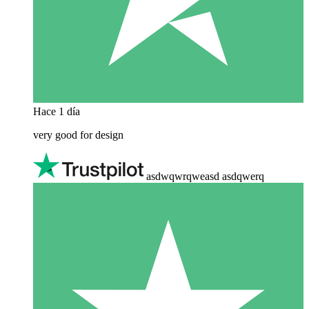
Hace 1 día
very good for design
asdwqwrqweasd asdqwerq