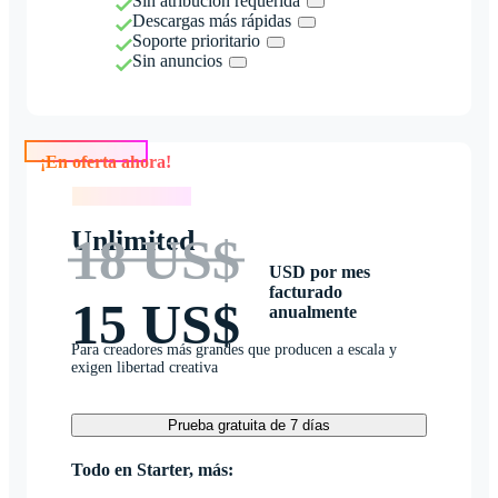
Sin atribución requerida
Descargas más rápidas
Soporte prioritario
Sin anuncios
¡En oferta ahora!
¡En oferta ahora!
Unlimited
18 US$
USD por mes
facturado
15 US$
anualmente
Para creadores más grandes que producen a escala y
exigen libertad creativa
Prueba gratuita de 7 días
Todo en Starter, más: