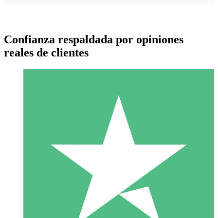
Confianza respaldada por opiniones
reales de clientes
Paquetes de Créditos Individuales
Paga según el uso con créditos de descarga. Sin compromiso
mensual.
1 Descarga
10
US$
00