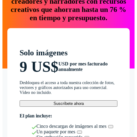
creadores y narradores con recursos
creativos que ahorran hasta un 76 %
en tiempo y presupuesto.
Solo imágenes
9 US$
USD por mes facturado
anualmente
Desbloquea el acceso a toda nuestra colección de fotos,
vectores y gráficos autorizados para uso comercial.
Vídeo no incluido.
Suscríbete ahora
El plan incluye:
Cinco descargas de imágenes al mes
Un paquete por mes