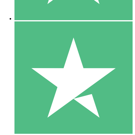
5 Descargas
15
US$
00
10 Descargas
20
US$
00