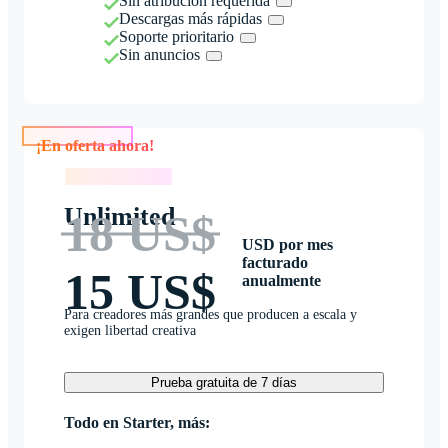
Sin atribución requerida
Descargas más rápidas
Soporte prioritario
Sin anuncios
¡En oferta ahora!
¡En oferta ahora!
Unlimited
18 US$
USD por mes
facturado
15 US$
anualmente
Para creadores más grandes que producen a escala y
exigen libertad creativa
Prueba gratuita de 7 días
Todo en Starter, más: