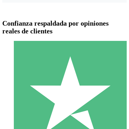
Confianza respaldada por opiniones
reales de clientes
Paquetes de Créditos Individuales
Paga según el uso con créditos de descarga. Sin compromiso
mensual.
1 Descarga
10
US$
00