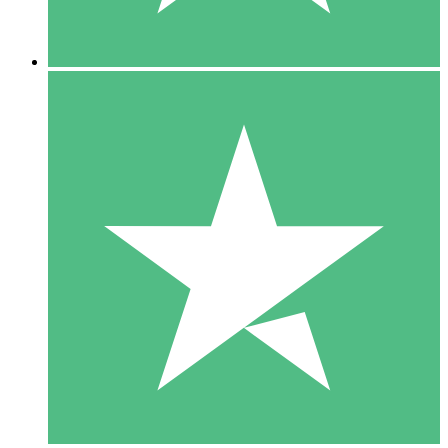
5 Descargas
15
US$
00
10 Descargas
20
US$
00