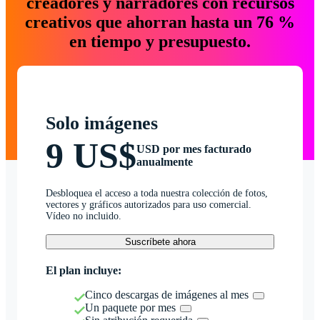
creadores y narradores con recursos
creativos que ahorran hasta un 76 %
en tiempo y presupuesto.
Solo imágenes
9 US$
USD por mes facturado
anualmente
Desbloquea el acceso a toda nuestra colección de fotos,
vectores y gráficos autorizados para uso comercial.
Vídeo no incluido.
Suscríbete ahora
El plan incluye:
Cinco descargas de imágenes al mes
Un paquete por mes