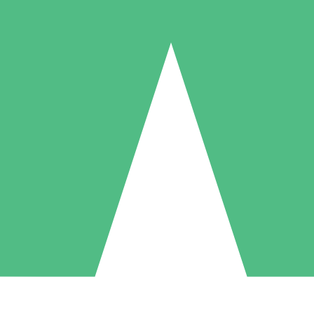
Paquetes de Créditos Individuales
Paga según el uso con créditos de descarga. Sin compromiso mensual.
1 Descarga
5 Descargas
10 Descargas
10
15
20
US$
00
US$
00
US$
00