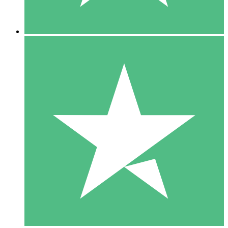
5 Descargas
15
US$
00
10 Descargas
20
US$
00