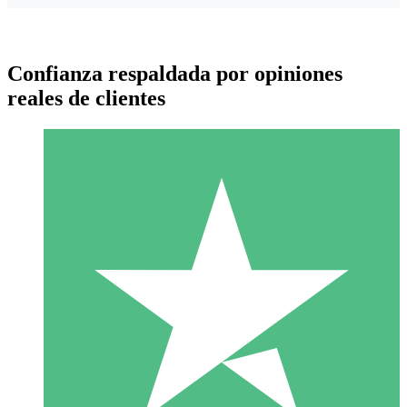
Confianza respaldada por opiniones
reales de clientes
Paquetes de Créditos Individuales
Paga según el uso con créditos de descarga. Sin compromiso
mensual.
1 Descarga
10
US$
00