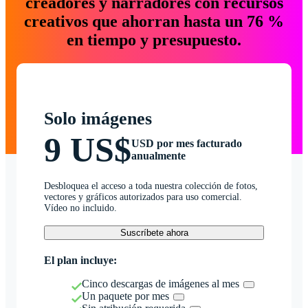
creadores y narradores con recursos
creativos que ahorran hasta un 76 %
en tiempo y presupuesto.
Solo imágenes
9 US$
USD por mes facturado
anualmente
Desbloquea el acceso a toda nuestra colección de fotos,
vectores y gráficos autorizados para uso comercial.
Vídeo no incluido.
Suscríbete ahora
El plan incluye:
Cinco descargas de imágenes al mes
Un paquete por mes