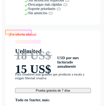
Sin atribución requerida
Descargas más rápidas
Soporte prioritario
Sin anuncios
¡En oferta ahora!
¡En oferta ahora!
Unlimited
18 US$
USD por mes
facturado
15 US$
anualmente
Para creadores más grandes que producen a escala y
exigen libertad creativa
Prueba gratuita de 7 días
Todo en Starter, más: