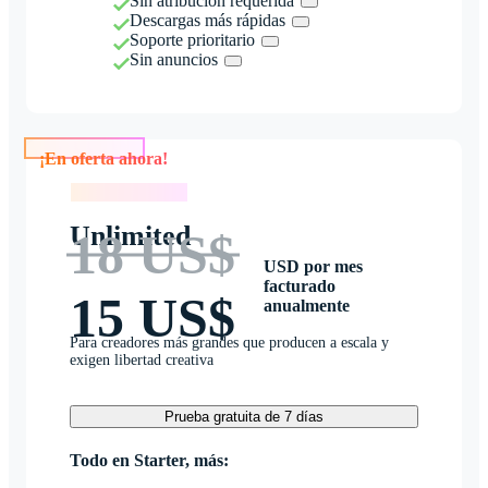
Sin atribución requerida
Descargas más rápidas
Soporte prioritario
Sin anuncios
¡En oferta ahora!
¡En oferta ahora!
Unlimited
18 US$
USD por mes
facturado
15 US$
anualmente
Para creadores más grandes que producen a escala y
exigen libertad creativa
Prueba gratuita de 7 días
Todo en Starter, más: