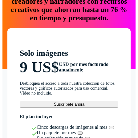
creadores y narradores con recursos
creativos que ahorran hasta un 76 %
en tiempo y presupuesto.
Solo imágenes
9 US$
USD por mes facturado
anualmente
Desbloquea el acceso a toda nuestra colección de fotos,
vectores y gráficos autorizados para uso comercial.
Vídeo no incluido.
Suscríbete ahora
El plan incluye:
Cinco descargas de imágenes al mes
Un paquete por mes