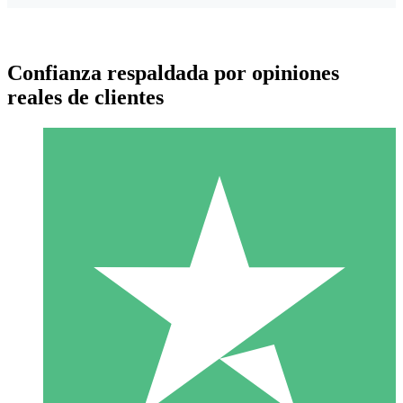
Confianza respaldada por opiniones
reales de clientes
Paquetes de Créditos Individuales
Paga según el uso con créditos de descarga. Sin compromiso
mensual.
1 Descarga
10
US$
00