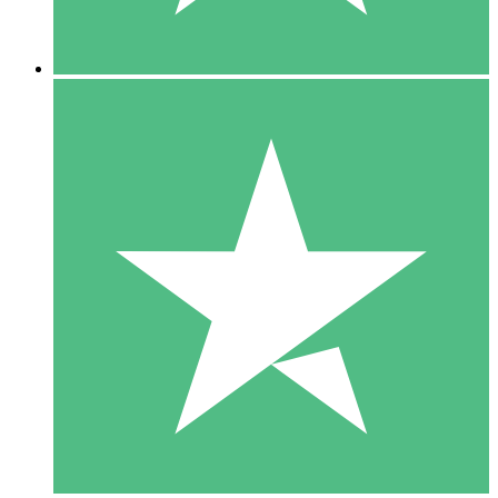
5 Descargas
15
US$
00
10 Descargas
20
US$
00