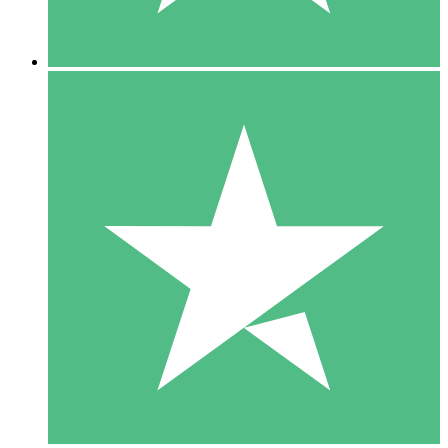
5 Descargas
15
US$
00
10 Descargas
20
US$
00