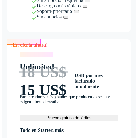
Sin atribución requerida
Descargas más rápidas
Soporte prioritario
Sin anuncios
¡En oferta ahora!
¡En oferta ahora!
Unlimited
18 US$
USD por mes
facturado
15 US$
anualmente
Para creadores más grandes que producen a escala y
exigen libertad creativa
Prueba gratuita de 7 días
Todo en Starter, más: