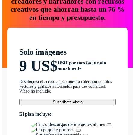
creadores y narradores con recursos
creativos que ahorran hasta un 76 %
en tiempo y presupuesto.
Solo imágenes
9 US$
USD por mes facturado
anualmente
Desbloquea el acceso a toda nuestra colección de fotos,
vectores y gráficos autorizados para uso comercial.
Vídeo no incluido.
Suscríbete ahora
El plan incluye:
Cinco descargas de imágenes al mes
Un paquete por mes