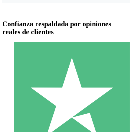
Confianza respaldada por opiniones
reales de clientes
Paquetes de Créditos Individuales
Paga según el uso con créditos de descarga. Sin compromiso
mensual.
1 Descarga
10
US$
00