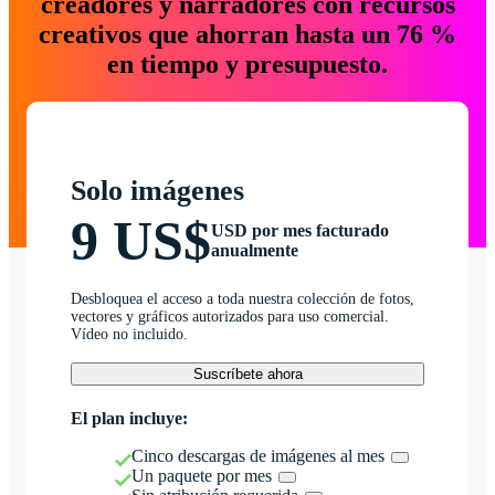
creadores y narradores con recursos
creativos que ahorran hasta un 76 %
en tiempo y presupuesto.
Solo imágenes
9 US$
USD por mes facturado
anualmente
Desbloquea el acceso a toda nuestra colección de fotos,
vectores y gráficos autorizados para uso comercial.
Vídeo no incluido.
Suscríbete ahora
El plan incluye:
Cinco descargas de imágenes al mes
Un paquete por mes