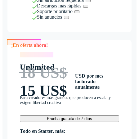
Sin atribución requerida
Descargas más rápidas
Soporte prioritario
Sin anuncios
¡En oferta ahora!
¡En oferta ahora!
Unlimited
18 US$
USD por mes
facturado
15 US$
anualmente
Para creadores más grandes que producen a escala y
exigen libertad creativa
Prueba gratuita de 7 días
Todo en Starter, más: