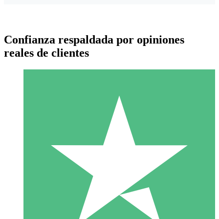
Confianza respaldada por opiniones
reales de clientes
Paquetes de Créditos Individuales
Paga según el uso con créditos de descarga. Sin compromiso
mensual.
1 Descarga
10
US$
00