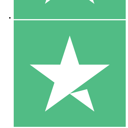
5 Descargas
15
US$
00
10 Descargas
20
US$
00