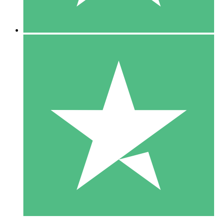
5 Descargas
15
US$
00
10 Descargas
20
US$
00