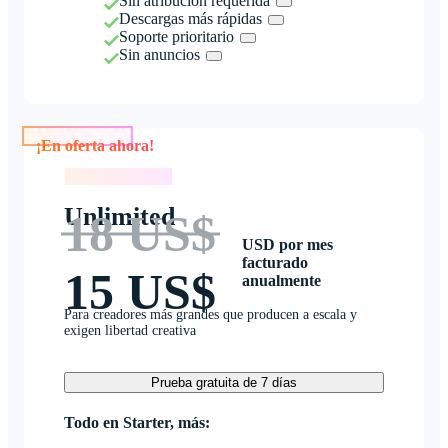
Sin atribución requerida
Descargas más rápidas
Soporte prioritario
Sin anuncios
¡En oferta ahora!
¡En oferta ahora!
Unlimited
18 US$
USD por mes
facturado
15 US$
anualmente
Para creadores más grandes que producen a escala y
exigen libertad creativa
Prueba gratuita de 7 días
Todo en Starter, más: