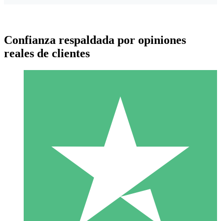
Confianza respaldada por opiniones
reales de clientes
Paquetes de Créditos Individuales
Paga según el uso con créditos de descarga. Sin compromiso
mensual.
1 Descarga
10
US$
00