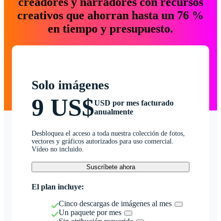
creadores y narradores con recursos
creativos que ahorran hasta un 76 %
en tiempo y presupuesto.
Solo imágenes
9 US$
USD por mes facturado
anualmente
Desbloquea el acceso a toda nuestra colección de fotos,
vectores y gráficos autorizados para uso comercial.
Vídeo no incluido.
Suscríbete ahora
El plan incluye:
Cinco descargas de imágenes al mes
Un paquete por mes