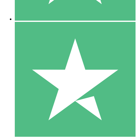
5 Descargas
15
US$
00
10 Descargas
20
US$
00