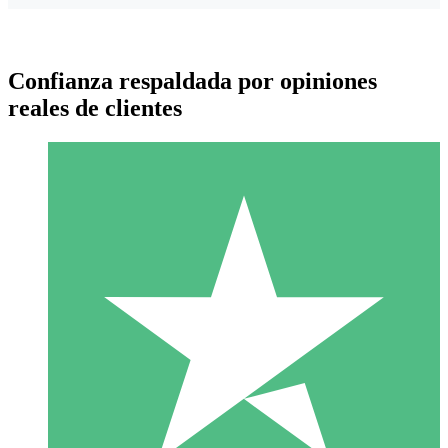
Confianza respaldada por opiniones
reales de clientes
Paquetes de Créditos Individuales
Paga según el uso con créditos de descarga. Sin compromiso
mensual.
1 Descarga
10
US$
00