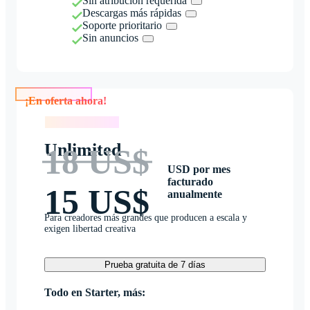
Sin atribución requerida
Descargas más rápidas
Soporte prioritario
Sin anuncios
¡En oferta ahora!
¡En oferta ahora!
Unlimited
18 US$
USD por mes
facturado
15 US$
anualmente
Para creadores más grandes que producen a escala y
exigen libertad creativa
Prueba gratuita de 7 días
Todo en Starter, más: