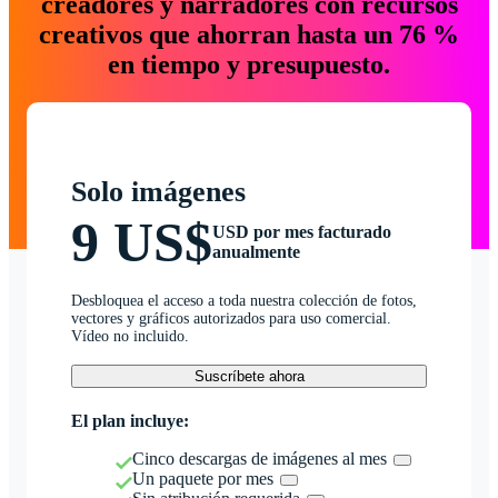
creadores y narradores con recursos
creativos que ahorran hasta un 76 %
en tiempo y presupuesto.
Solo imágenes
9 US$
USD por mes facturado
anualmente
Desbloquea el acceso a toda nuestra colección de fotos,
vectores y gráficos autorizados para uso comercial.
Vídeo no incluido.
Suscríbete ahora
El plan incluye:
Cinco descargas de imágenes al mes
Un paquete por mes