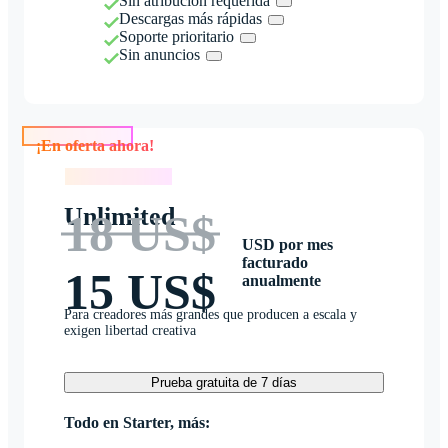
Sin atribución requerida
Descargas más rápidas
Soporte prioritario
Sin anuncios
¡En oferta ahora!
¡En oferta ahora!
Unlimited
18 US$
USD por mes
facturado
15 US$
anualmente
Para creadores más grandes que producen a escala y
exigen libertad creativa
Prueba gratuita de 7 días
Todo en Starter, más: