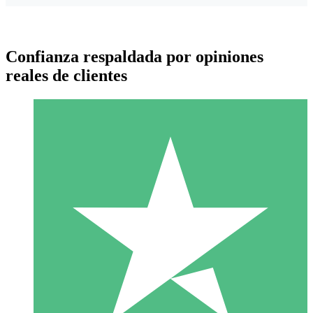
Confianza respaldada por opiniones
reales de clientes
Paquetes de Créditos Individuales
Paga según el uso con créditos de descarga. Sin compromiso
mensual.
1 Descarga
10
US$
00