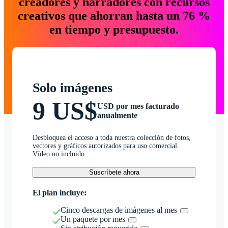
creadores y narradores con recursos
creativos que ahorran hasta un 76 %
en tiempo y presupuesto.
Solo imágenes
9 US$
USD por mes facturado
anualmente
Desbloquea el acceso a toda nuestra colección de fotos,
vectores y gráficos autorizados para uso comercial.
Vídeo no incluido.
Suscríbete ahora
El plan incluye:
Cinco descargas de imágenes al mes
Un paquete por mes