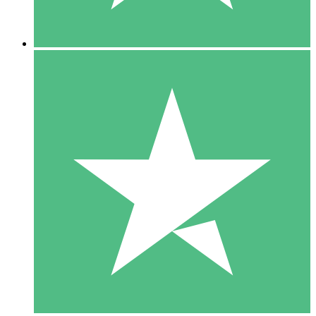
5 Descargas
15
US$
00
10 Descargas
20
US$
00