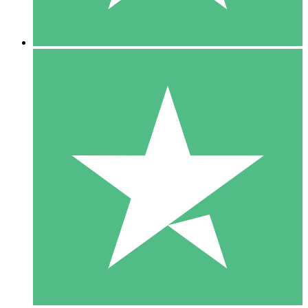
5 Descargas
15
US$
00
10 Descargas
20
US$
00