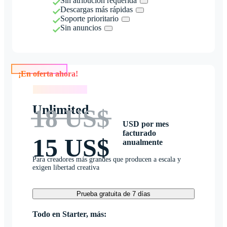
Sin atribución requerida
Descargas más rápidas
Soporte prioritario
Sin anuncios
¡En oferta ahora!
¡En oferta ahora!
Unlimited
18 US$
USD por mes
facturado
15 US$
anualmente
Para creadores más grandes que producen a escala y
exigen libertad creativa
Prueba gratuita de 7 días
Todo en Starter, más: