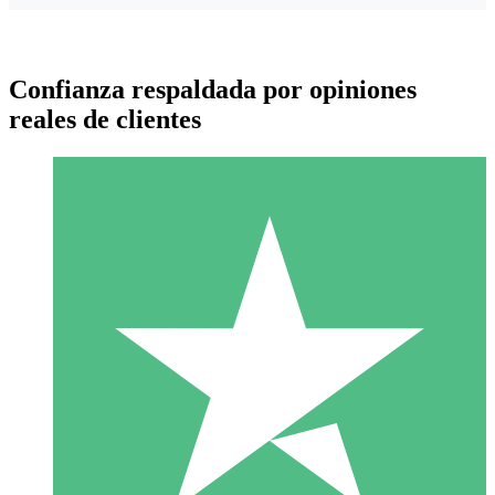
Confianza respaldada por opiniones
reales de clientes
Paquetes de Créditos Individuales
Paga según el uso con créditos de descarga. Sin compromiso
mensual.
1 Descarga
10
US$
00