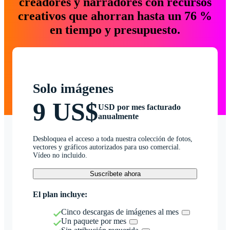
creadores y narradores con recursos
creativos que ahorran hasta un 76 %
en tiempo y presupuesto.
Solo imágenes
9 US$
USD por mes facturado
anualmente
Desbloquea el acceso a toda nuestra colección de fotos,
vectores y gráficos autorizados para uso comercial.
Vídeo no incluido.
Suscríbete ahora
El plan incluye:
Cinco descargas de imágenes al mes
Un paquete por mes