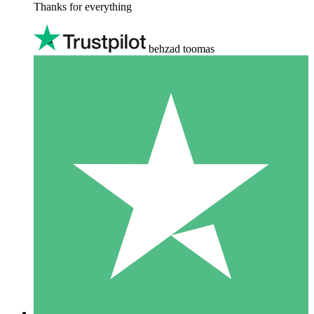
Thanks for everything
behzad toomas