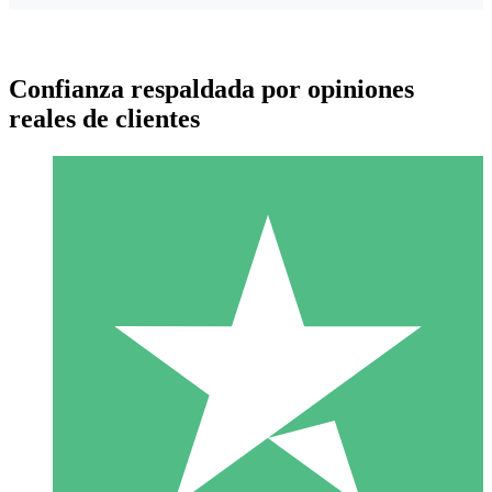
Confianza respaldada por opiniones
reales de clientes
Paquetes de Créditos Individuales
Paga según el uso con créditos de descarga. Sin compromiso
mensual.
1 Descarga
10
US$
00