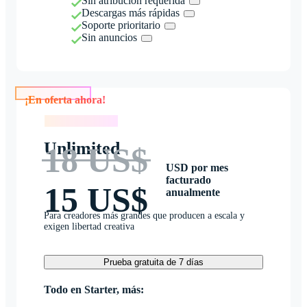
Sin atribución requerida
Descargas más rápidas
Soporte prioritario
Sin anuncios
¡En oferta ahora!
¡En oferta ahora!
Unlimited
18 US$
USD por mes
facturado
15 US$
anualmente
Para creadores más grandes que producen a escala y
exigen libertad creativa
Prueba gratuita de 7 días
Todo en Starter, más: