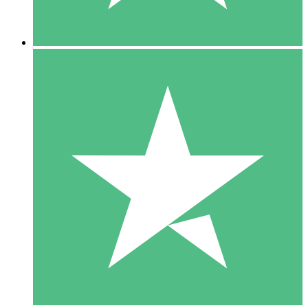
5 Descargas
15
US$
00
10 Descargas
20
US$
00