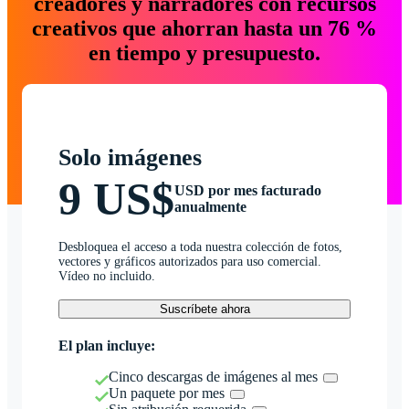
creadores y narradores con recursos
creativos que ahorran hasta un 76 %
en tiempo y presupuesto.
Solo imágenes
9 US$
USD por mes facturado
anualmente
Desbloquea el acceso a toda nuestra colección de fotos,
vectores y gráficos autorizados para uso comercial.
Vídeo no incluido.
Suscríbete ahora
El plan incluye:
Cinco descargas de imágenes al mes
Un paquete por mes