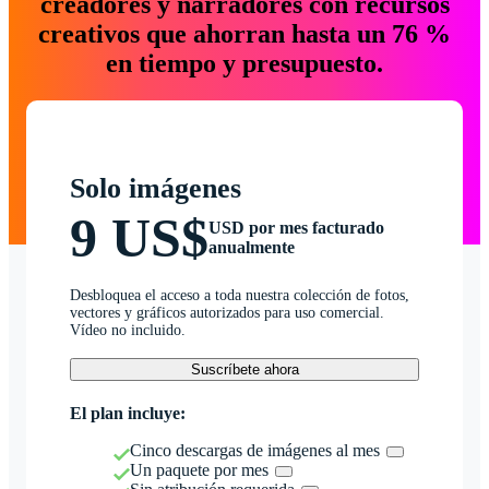
creadores y narradores con recursos
creativos que ahorran hasta un 76 %
en tiempo y presupuesto.
Solo imágenes
9 US$
USD por mes facturado
anualmente
Desbloquea el acceso a toda nuestra colección de fotos,
vectores y gráficos autorizados para uso comercial.
Vídeo no incluido.
Suscríbete ahora
El plan incluye:
Cinco descargas de imágenes al mes
Un paquete por mes