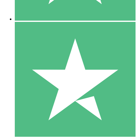
5 Descargas
15
US$
00
10 Descargas
20
US$
00