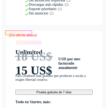
Sin atribución requerida
Descargas más rápidas
Soporte prioritario
Sin anuncios
¡En oferta ahora!
¡En oferta ahora!
Unlimited
18 US$
USD por mes
facturado
15 US$
anualmente
Para creadores más grandes que producen a escala y
exigen libertad creativa
Prueba gratuita de 7 días
Todo en Starter, más: