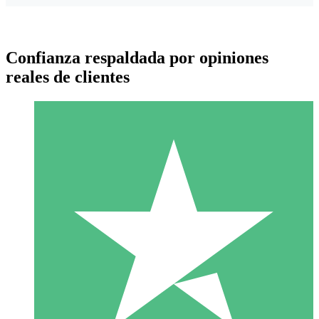
Confianza respaldada por opiniones
reales de clientes
Paquetes de Créditos Individuales
Paga según el uso con créditos de descarga. Sin compromiso
mensual.
1 Descarga
10
US$
00