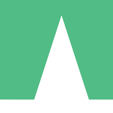
Paquetes de Créditos Individuales
Paga según el uso con créditos de descarga. Sin compromiso mensual.
1 Descarga
5 Descargas
10 Descargas
10
15
20
US$
00
US$
00
US$
00