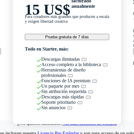
facturado
15 US$
anualmente
Para creadores más grandes que producen a escala
y exigen libertad creativa
Prueba gratuita de 7 días
Todo en Starter, más:
Descargas ilimitadas
Acceso completo a la biblioteca
Herramientas de diseño
profesionales
Funciones de IA premium
Un paquete por mes
Sin atribución requerida
Descargas más rápidas
Soporte prioritario
Sin anuncios
¿No quieres suscribirte?
Ver más opciones de compra
es incluyen nuestra
Licencia Pro Estándar
y son para acceso de un solo