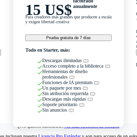
facturado
15 US$
anualmente
Para creadores más grandes que producen a escala
y exigen libertad creativa
Prueba gratuita de 7 días
Todo en Starter, más:
Descargas ilimitadas
Acceso completo a la biblioteca
Herramientas de diseño
profesionales
Funciones de IA premium
Un paquete por mes
Sin atribución requerida
Descargas más rápidas
Soporte prioritario
Sin anuncios
¿No quieres suscribirte?
Ver más opciones de compra
es incluyen nuestra
Licencia Pro Estándar
y son para acceso de un solo