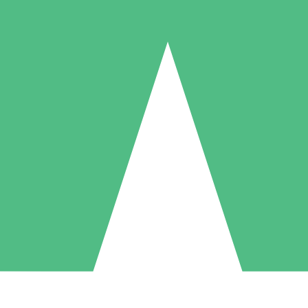
Paquetes de Créditos Individuales
Paga según el uso con créditos de descarga. Sin compromiso mensual.
1 Descarga
5 Descargas
10 Descargas
10
15
20
US$
00
US$
00
US$
00