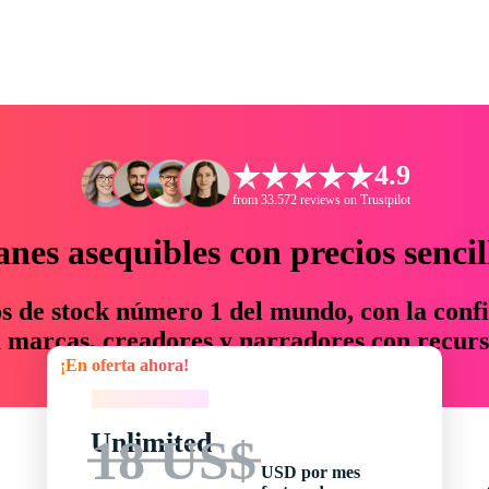
4.9
from 33.572 reviews on Trustpilot
anes asequibles con precios sencil
os de stock número 1 del mundo, con la confi
marcas, creadores y narradores con recurs
¡En oferta ahora!
un 76 % en tiempo y presupuesto.
¡En oferta ahora!
Unlimited
18 US$
USD por mes