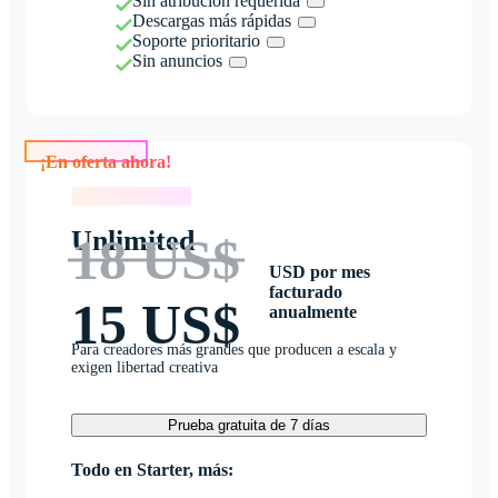
Sin atribución requerida
Descargas más rápidas
Soporte prioritario
Sin anuncios
¡En oferta ahora!
¡En oferta ahora!
Unlimited
18 US$
USD por mes
facturado
15 US$
anualmente
Para creadores más grandes que producen a escala y
exigen libertad creativa
Prueba gratuita de 7 días
Todo en Starter, más: