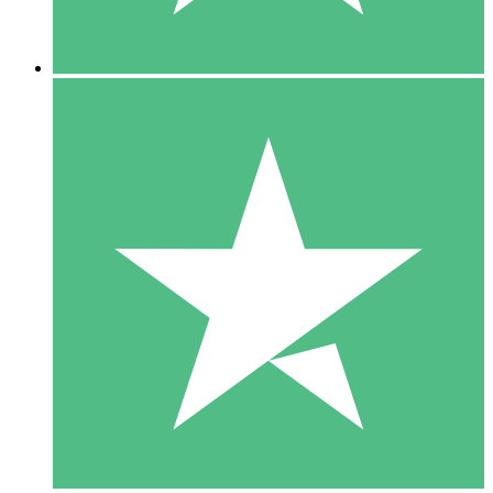
5 Descargas
15
US$
00
10 Descargas
20
US$
00