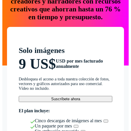
creadores y narradores con recursos
creativos que ahorran hasta un 76 %
en tiempo y presupuesto.
Solo imágenes
9 US$
USD por mes facturado
anualmente
Desbloquea el acceso a toda nuestra colección de fotos,
vectores y gráficos autorizados para uso comercial.
Vídeo no incluido.
Suscríbete ahora
El plan incluye:
Cinco descargas de imágenes al mes
Un paquete por mes