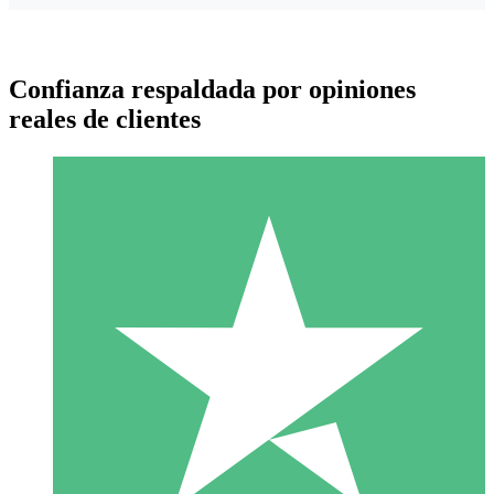
Confianza respaldada por opiniones
reales de clientes
Paquetes de Créditos Individuales
Paga según el uso con créditos de descarga. Sin compromiso
mensual.
1 Descarga
10
US$
00