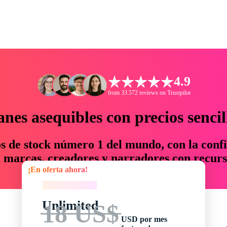
4.9
from 33.572 reviews on Trustpilot
anes asequibles con precios sencil
os de stock número 1 del mundo, con la confi
marcas, creadores y narradores con recurs
¡En oferta ahora!
un 76 % en tiempo y presupuesto.
¡En oferta ahora!
Unlimited
18 US$
USD por mes