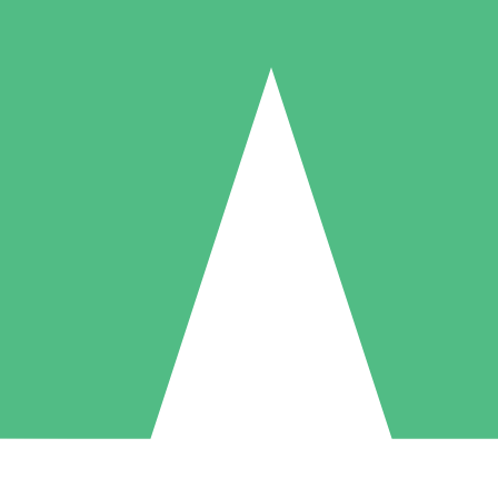
Paquetes de Créditos Individuales
Paga según el uso con créditos de descarga. Sin compromiso mensual.
1 Descarga
5 Descargas
10 Descargas
10
15
20
US$
00
US$
00
US$
00