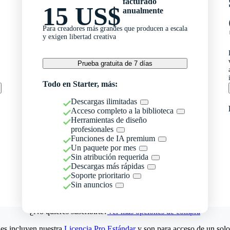
facturado
15 US$
anualmente
Para creadores más grandes que producen a escala
y exigen libertad creativa
Prueba gratuita de 7 días
Todo en Starter, más:
Descargas ilimitadas
Acceso completo a la biblioteca
Herramientas de diseño
profesionales
Funciones de IA premium
Un paquete por mes
Sin atribución requerida
Descargas más rápidas
Soporte prioritario
Sin anuncios
¿No quieres suscribirte?
Ver más opciones de compra
es incluyen nuestra
Licencia Pro Estándar
y son para acceso de un solo