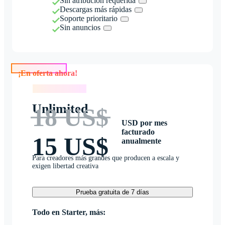
Sin atribución requerida
Descargas más rápidas
Soporte prioritario
Sin anuncios
¡En oferta ahora!
¡En oferta ahora!
Unlimited
18 US$
USD por mes
facturado
15 US$
anualmente
Para creadores más grandes que producen a escala y
exigen libertad creativa
Prueba gratuita de 7 días
Todo en Starter, más: