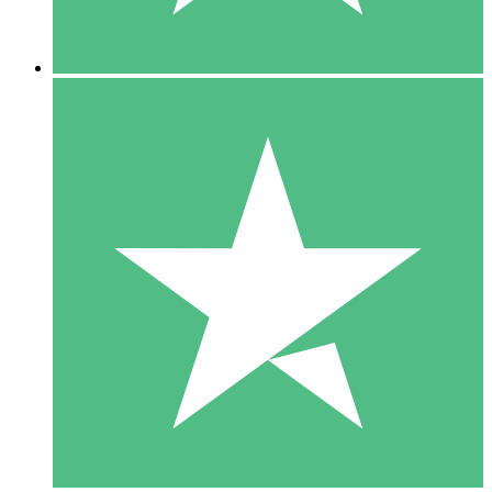
5 Descargas
15
US$
00
10 Descargas
20
US$
00