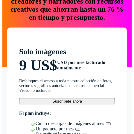
creadores y narradores con recursos
creativos que ahorran hasta un 76 %
en tiempo y presupuesto.
Solo imágenes
9 US$
USD por mes facturado
anualmente
Desbloquea el acceso a toda nuestra colección de fotos,
vectores y gráficos autorizados para uso comercial.
Vídeo no incluido.
Suscríbete ahora
El plan incluye:
Cinco descargas de imágenes al mes
Un paquete por mes