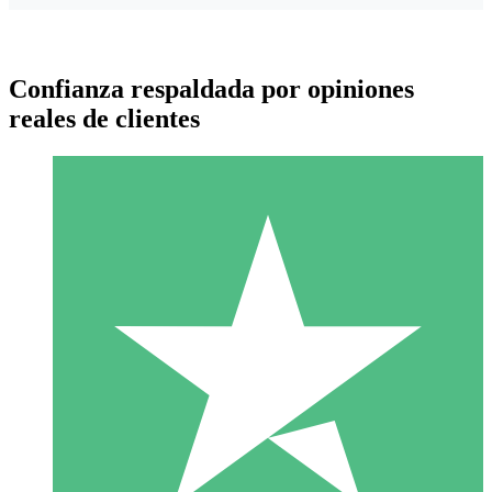
Confianza respaldada por opiniones
reales de clientes
Paquetes de Créditos Individuales
Paga según el uso con créditos de descarga. Sin compromiso
mensual.
1 Descarga
10
US$
00