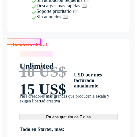
Sin atribución requerida
Descargas más rápidas
Soporte prioritario
Sin anuncios
¡En oferta ahora!
¡En oferta ahora!
Unlimited
18 US$
USD por mes
facturado
15 US$
anualmente
Para creadores más grandes que producen a escala y
exigen libertad creativa
Prueba gratuita de 7 días
Todo en Starter, más: