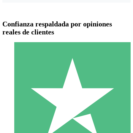
Confianza respaldada por opiniones
reales de clientes
Paquetes de Créditos Individuales
Paga según el uso con créditos de descarga. Sin compromiso
mensual.
1 Descarga
10
US$
00