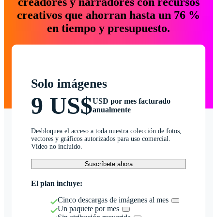
creadores y narradores con recursos
creativos que ahorran hasta un 76 %
en tiempo y presupuesto.
Solo imágenes
9 US$
USD por mes facturado
anualmente
Desbloquea el acceso a toda nuestra colección de fotos,
vectores y gráficos autorizados para uso comercial.
Vídeo no incluido.
Suscríbete ahora
El plan incluye:
Cinco descargas de imágenes al mes
Un paquete por mes