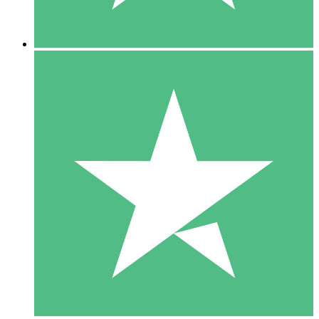
5 Descargas
15
US$
00
10 Descargas
20
US$
00