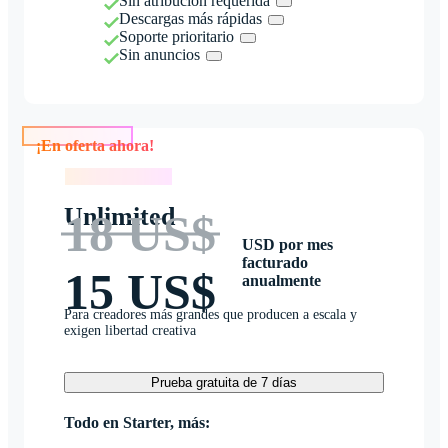
Sin atribución requerida
Descargas más rápidas
Soporte prioritario
Sin anuncios
¡En oferta ahora!
¡En oferta ahora!
Unlimited
18 US$
USD por mes
facturado
15 US$
anualmente
Para creadores más grandes que producen a escala y
exigen libertad creativa
Prueba gratuita de 7 días
Todo en Starter, más: