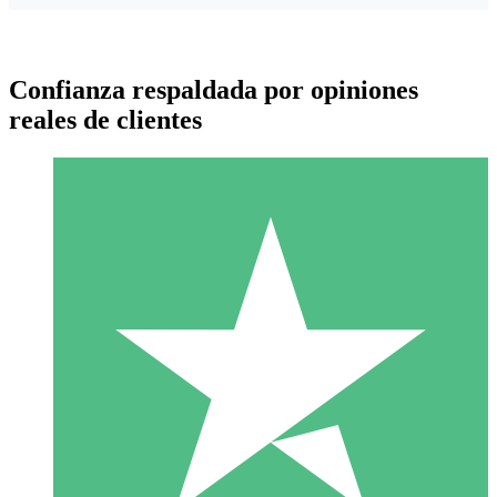
Confianza respaldada por opiniones
reales de clientes
Paquetes de Créditos Individuales
Paga según el uso con créditos de descarga. Sin compromiso
mensual.
1 Descarga
10
US$
00