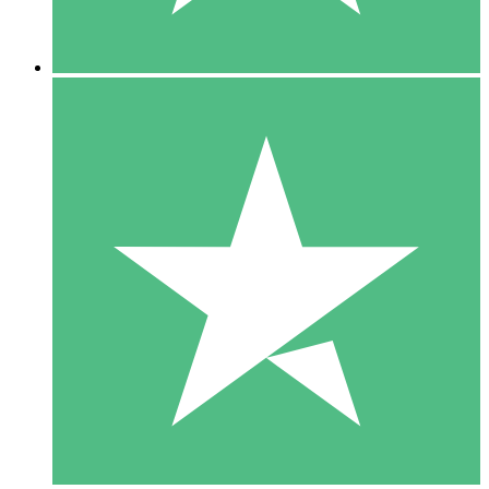
5 Descargas
15
US$
00
10 Descargas
20
US$
00