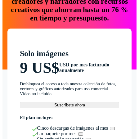
creadores y narradores con recursos
creativos que ahorran hasta un 76 %
en tiempo y presupuesto.
Solo imágenes
9 US$
USD por mes facturado
anualmente
Desbloquea el acceso a toda nuestra colección de fotos,
vectores y gráficos autorizados para uso comercial.
Vídeo no incluido.
Suscríbete ahora
El plan incluye:
Cinco descargas de imágenes al mes
Un paquete por mes