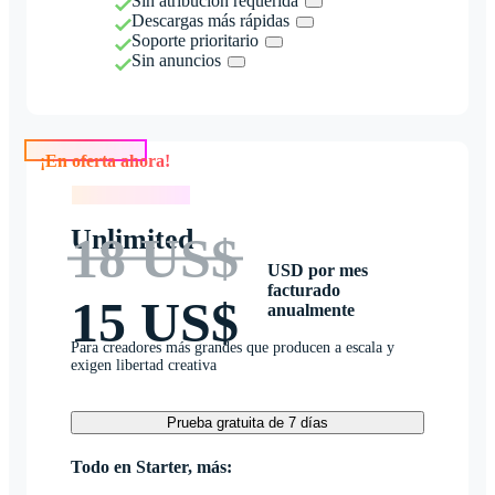
Sin atribución requerida
Descargas más rápidas
Soporte prioritario
Sin anuncios
¡En oferta ahora!
¡En oferta ahora!
Unlimited
18 US$
USD por mes
facturado
15 US$
anualmente
Para creadores más grandes que producen a escala y
exigen libertad creativa
Prueba gratuita de 7 días
Todo en Starter, más: