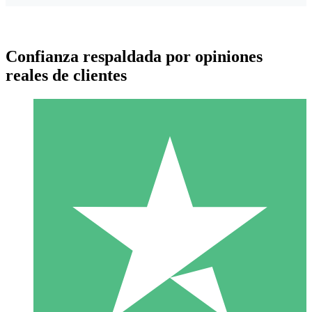
Confianza respaldada por opiniones
reales de clientes
Paquetes de Créditos Individuales
Paga según el uso con créditos de descarga. Sin compromiso
mensual.
1 Descarga
10
US$
00