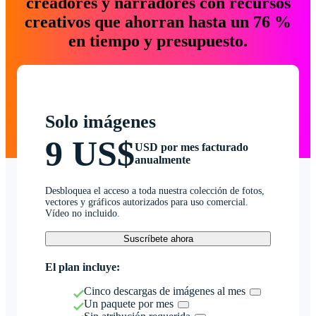
creadores y narradores con recursos
creativos que ahorran hasta un 76 %
en tiempo y presupuesto.
Solo imágenes
9 US$
USD por mes facturado
anualmente
Desbloquea el acceso a toda nuestra colección de fotos,
vectores y gráficos autorizados para uso comercial.
Vídeo no incluido.
Suscríbete ahora
El plan incluye:
Cinco descargas de imágenes al mes
Un paquete por mes