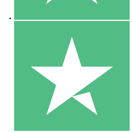
5 Descargas
15
US$
00
10 Descargas
20
US$
00